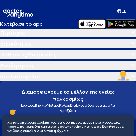
EL
Κατέβασε το app
Περιοχές
Ειδικότητες
Παθήσεις/Υπηρεσίες
Αναζητήσεις
doctoranytime
Διαμορφώνουμε το μέλλον της υγείας
παγκοσμίως
Ελλάδα
Βέλγιο
Μεξικό
Κολομβία
Εκουαδόρ
Γουατεμάλα
Βραζιλία
Χρησιμοποιούμε cookies για να σου προσφέρουμε μια κορυφαία
προσωποποιημένη εμπειρία doctoranytime και να σε βοηθήσουμε
να βρεις εύκολα αυτό που ψάχνεις.