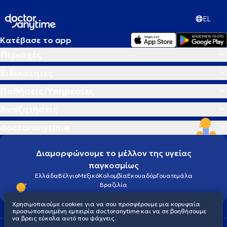
EL
Κατέβασε το app
Περιοχές
Ειδικότητες
Παθήσεις/Υπηρεσίες
Αναζητήσεις
doctoranytime
Διαμορφώνουμε το μέλλον της υγείας
παγκοσμίως
Ελλάδα
Βέλγιο
Μεξικό
Κολομβία
Εκουαδόρ
Γουατεμάλα
Βραζιλία
Χρησιμοποιούμε cookies για να σου προσφέρουμε μια κορυφαία
προσωποποιημένη εμπειρία doctoranytime και να σε βοηθήσουμε
να βρεις εύκολα αυτό που ψάχνεις.