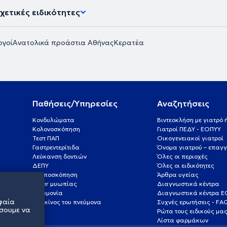
χετικές ειδικότητες
ργοί
Ανατολικά προάστια Αθήνας
Κερατέα
Παθήσεις/Υπηρεσίες
Αναζητήσεις
Κονδυλώματα
Βιντεοκλήση με γιατρό
Κολονοσκόπηση
Γιατροί ΠΕΔΥ - ΕΟΠΥΥ
Τεστ ΠΑΠ
Οικογενειακοί γιατροί
Γαστρεντερίτιδα
Όνομα γιατρού – επαγγ
Λεύκανση δοντιών
Όλες οι περιοχές
ΔΕΠΥ
Όλες οι ειδικότητες
Κολποσκόπηση
Άρθρα υγείας
Laser μυωπίας
Διαγνωστικά κέντρα
Πνευμονία
Διαγνωστικά κέντρα 
φαία
Καρκίνος του πνεύμονα
Συχνές ερωτήσεις - FA
σουμε να
Ρώτα τους ειδικούς μα
Λίστα φαρμάκων