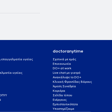
doctoranytime
 ή επαγγελματία υγείας
Σχετικά με εμάς
Επικοινωνία
DO+ at work
ελματία υγείας
Live chat με γιατρό
Ανακάλυψε το DO+
Κλινική Φροντίδας Βάρους
Άμεση Συνεδρία
Καριέρα
ΕΟΠΥΥ
Σελίδα τύπου
Q
Ενέργειες
ς
Εμπιστευτικότητα
Υποστηρίζουμε