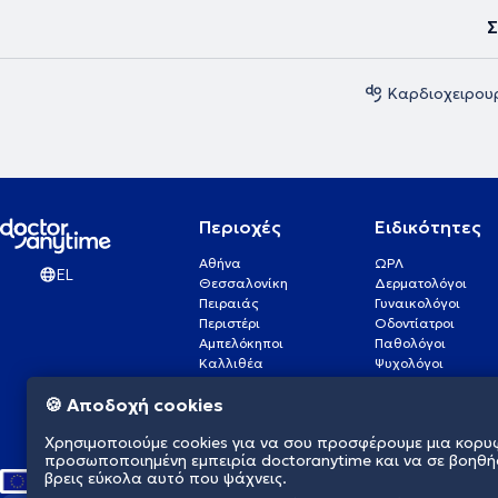
Σ
Καρδιοχειρου
Περιοχές
Ειδικότητες
Αθήνα
ΩΡΛ
EL
Θεσσαλονίκη
Δερματολόγοι
Πειραιάς
Γυναικολόγοι
Περιστέρι
Οδοντίατροι
Αμπελόκηποι
Παθολόγοι
Καλλιθέα
Ψυχολόγοι
Πάτρα
Οφθαλμίατροι
🍪 Αποδοχή cookies
Γλυφάδα
Ενδοκρινολόγοι
Νίκαια
Ουρολόγοι
Χρησιμοποιούμε cookies για να σου προσφέρουμε μια κορυ
Νέα Σμύρνη
Καρδιολόγοι
προσωποποιημένη εμπειρία doctoranytime και να σε βοηθή
βρεις εύκολα αυτό που ψάχνεις.