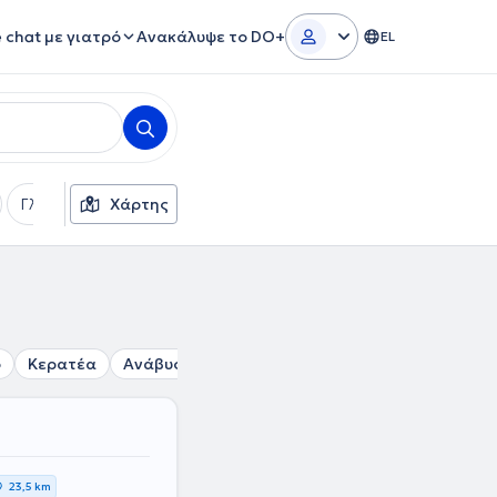
e chat με γιατρό
Ανακάλυψε το DO+
EL
Γλώσσες
Χάρτης
Φύλο
ο
Κερατέα
Ανάβυσσος
Παιανία
Σπάτα
Κάντζα
23,5 km