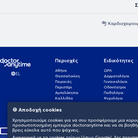
Σ
Καρδιοχειρου
Περιοχές
Ειδικότητες
Αθήνα
ΩΡΛ
EL
Θεσσαλονίκη
Δερματολόγοι
Πειραιάς
Γυναικολόγοι
Περιστέρι
Οδοντίατροι
Αμπελόκηποι
Παθολόγοι
Καλλιθέα
Ψυχολόγοι
Πάτρα
Οφθαλμίατροι
🍪 Αποδοχή cookies
Γλυφάδα
Ενδοκρινολόγοι
Νίκαια
Ουρολόγοι
Χρησιμοποιούμε cookies για να σου προσφέρουμε μια κορυ
Νέα Σμύρνη
Καρδιολόγοι
προσωποποιημένη εμπειρία doctoranytime και να σε βοηθή
βρεις εύκολα αυτό που ψάχνεις.
Αναφορικά με τα cookies τρίτων (όπως Google), δες περισ