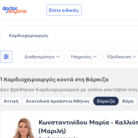
doctoranytime
Είστε ειδικός;
Διαθεσιμότητα
Υπηρεσίες
Εξειδίκευση
1
Καρδιοχειρουργός κοντά στη Βάρκιζα
Δεν βρέθηκαν Καρδιοχειρουργοί με online ραντεβού στη 
Αττική
Ανατολικά προάστια Αθήνας
Βάρκιζα
Βάρη
Κωνσταντινίδου Μαρία - Καλλιό
(Μαριλή)