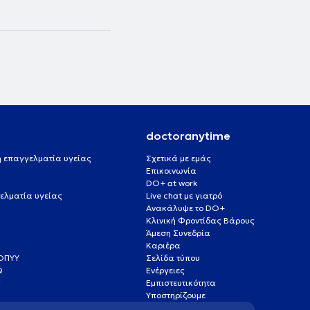
doctoranytime
 ή επαγγελματία υγείας
Σχετικά με εμάς
Επικοινωνία
DO+ at work
ελματία υγείας
Live chat με γιατρό
Ανακάλυψε το DO+
Κλινική Φροντίδας Βάρους
Άμεση Συνεδρία
Καριέρα
ΕΟΠΥΥ
Σελίδα τύπου
Q
Ενέργειες
ς
Εμπιστευτικότητα
Υποστηρίζουμε