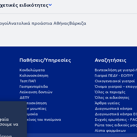
χετικές ειδικότητες
ργοί
Ανατολικά προάστια Αθήνας
Βάρκιζα
Παθήσεις/Υπηρεσίες
Αναζητήσεις
Κονδυλώματα
Βιντεοκλήση με γιατρό
Κολονοσκόπηση
Γιατροί ΠΕΔΥ - ΕΟΠΥΥ
Τεστ ΠΑΠ
Οικογενειακοί γιατροί
Γαστρεντερίτιδα
Όνομα γιατρού – επαγγ
Λεύκανση δοντιών
Όλες οι περιοχές
ΔΕΠΥ
Όλες οι ειδικότητες
Κολποσκόπηση
Άρθρα υγείας
Laser μυωπίας
Διαγνωστικά κέντρα
Πνευμονία
Διαγνωστικά κέντρα 
φαία
Καρκίνος του πνεύμονα
Συχνές ερωτήσεις - FA
σουμε να
Ρώτα τους ειδικούς μα
Λίστα φαρμάκων
σότερα