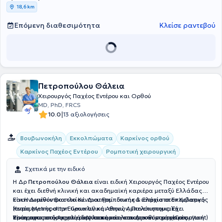
18,6 km
Επόμενη διαθεσιμότητα
Κλείσε ραντεβού
Πετροπούλου Θάλεια
Χειρουργός Παχέος Εντέρου και Ορθού
MD, PhD, FRCS
|
10.0
13 αξιολογήσεις
Βουβωνοκήλη
Εκκολπώματα
Καρκίνος ορθού
Καρκίνος Παχέος Εντέρου
Ρομποτική χειρουργική
Σχετικά με την ειδικό
Η Δρ
Πετροπούλου Θάλεια
είναι ειδική Χειρουργός Παχέος Εντέρου
και έχει διεθνή κλινική και ακαδημαϊκή καριέρα μεταξύ Ελλάδας
και Ηνωμένου Βασιλείου. Διατηρεί ιδιωτικά ιατρεία στον Χολαργό
Είναι Διευθύντρια του Κέντρου Ρομποτικής & Ελάχιστα Επεμβατικής
(εντός Metropolitan General) και στους Αμπελόκηπους. Έχει
Χειρουργικής στην Ευρωκλινική Αθηνών, Πανεπιστημιακή
πραγματοποιήσει χιλιάδες λαπαροσκοπικές και ρομποτικές
Υπότροφος στο Αρεταίειο Νοσοκομείο, και Διευθύντρια (Consultant)
Είναι πρωτοπόρος στη ρομποτική και λαπαροσκοπική χειρουργική