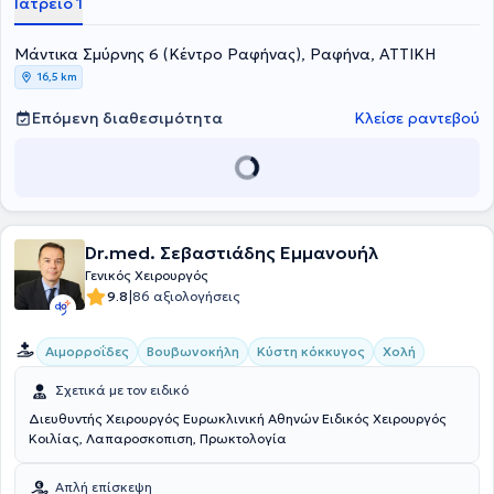
Ιατρείο 1
Ογκολογίας, της Λαπαροσκοπικής Χειρουργικής, της Γενικής
Χειρουργικής, των Επεμβάσεων Μαστού αλλά και
Μάντικα Σμύρνης 6 (Κέντρο Ραφήνας), Ραφήνα, ΑΤΤΙΚΗ
Μικροεπεμβάσεις.
16,5 km
Επόμενη διαθεσιμότητα
Κλείσε ραντεβού
Dr.med. Σεβαστιάδης Εμμανουήλ
Γενικός Χειρουργός
|
9.8
86 αξιολογήσεις
Αιμορροΐδες
Βουβωνοκήλη
Κύστη κόκκυγος
Χολή
Σχετικά με τον ειδικό
Διευθυντής Χειρουργός Ευρωκλινική Αθηνών Ειδικός Χειρουργός
Κοιλίας, Λαπαροσκοπιση, Πρωκτολογία
Απλή επίσκεψη