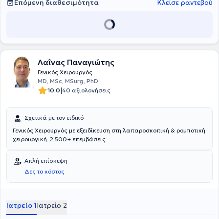
βιβλίο "Τραύμα - Τροχαία ατυχήματα" και έχει πραγματοποιήσει
Επόμενη διαθεσιμότητα
Κλείσε ραντεβού
ομιλίες σε συνέδρια και σε τηλεοπτικούς και ραδιοφωνικούς
σταθμούς. Στο ιδιωτικό του ιατρείο πραγματοποιούνται και
μικροεπεμβάσεις σε επίπεδο ιατρείου (αφαίρεση κυστών, σπίλων,
συρραφή τραυμάτων, έλεγχος και αφαίρεση δερματικών
μορφωμάτων), όλα με χρήση laser.
Λαΐνας Παναγιώτης
Γενικός Χειρουργός
MD, MSc, MSurg, PhD
|
10.0
40 αξιολογήσεις
Σχετικά με τον ειδικό
Γενικός Χειρουργός με εξειδίκευση στη λαπαροσκοπική & ρομποτική
χειρουργική. 2.500+ επεμβάσεις.
Απλή επίσκεψη
Δες το κόστος
Ιατρείο 1
Ιατρείο 2