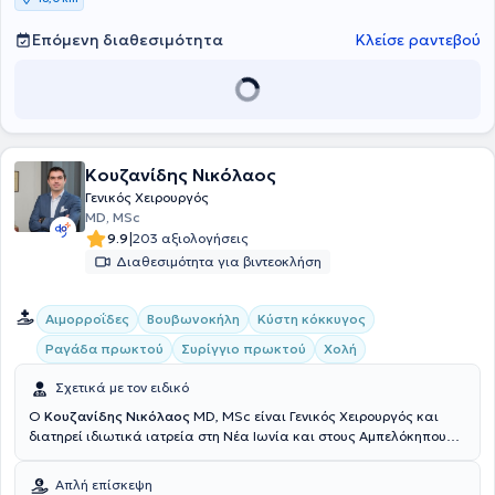
Επόμενη διαθεσιμότητα
Κλείσε ραντεβού
Κουζανίδης Νικόλαος
Γενικός Χειρουργός
MD, MSc
|
9.9
203 αξιολογήσεις
Διαθεσιμότητα για βιντεοκλήση
Αιμορροΐδες
Βουβωνοκήλη
Κύστη κόκκυγος
Ραγάδα πρωκτού
Συρίγγιο πρωκτού
Χολή
Σχετικά με τον ειδικό
Ο
Κουζανίδης Νικόλαος
MD, MSc είναι Γενικός Χειρουργός και
διατηρεί ιδιωτικά ιατρεία στη Νέα Ιωνία και στους Αμπελόκηπους.
Είναι πτυχιούχος της Ιατρικής Σχολής του Πανεπιστημίου Πατρών
και έχει πραγματοποιήσει μεταπτυχιακές σπουδές στην ελάχιστα
Απλή επίσκεψη