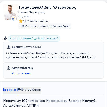
Τριανταφυλλίδης Αλέξανδρος
Γενικός Χειρουργός
Dr., MSc
|
10
2 αξιολογήσεις
Διαθεσιμότητα για βιντεοκλήση
Λαπαροσκοπική χολοκυστεκτομή
Σχετικά με τον ειδικό
Ο
Τριανταφυλλίδης Αλέξανδρος
είναι
Γενικός χειρουργός
εξειδικευμένος στην ελάχιστα επεμβατική χειρουργική (MIS) και
διατηρεί ιδιωτικό ιατρείο στους Αμπελόκηπους
(εντός του
Νοσοκομείου Ερρίκος Ντυνάν). Είναι α
πόφοιτος του Αριστοτέλειου
Απλή επίσκεψη
Πανεπιστημίου Θεσσαλονίκης (ΑΠΘ) με μεταπτυχιακό στο Εθνικό
Δες το κόστος
και Καποδιστριακό Πανεπιστήμιο Αθηνών (ΕΚΠΑ). Ολοκλήρωσε την
ειδίκευσή του τόσο στην περιφέρεια (Δράμα) όσο και στην Αθήνα,
αποκτώντας εμπειρία στη λαπαροσκοπική και ελάχιστα
επεμβατική χειρουργική, ενώ έχει λάβει επιπλέον μετεκπαίδευση
Βιντεοκλήση
Ιατρείο 1
στη χειρουργική ογκολογία. Τέλος, ο ιατρός είναι τακτικό μέλος της
Ελληνικής Χειρουργικής Εταιρίας.
Μεσογείων 107 (εντός του Νοσοκομείου Ερρίκος Ντυνάν),
Αμπελόκηποι, ΑΤΤΙΚΗ