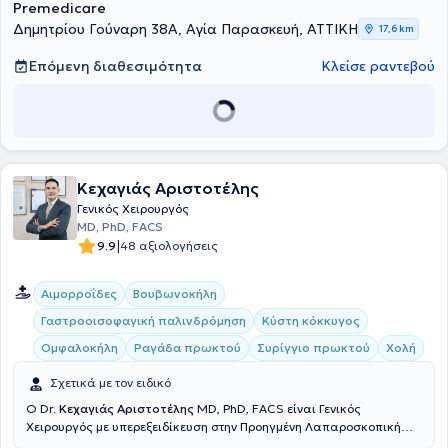
Premedicare
Δημητρίου Γούναρη 38Α, Αγία Παρασκευή, ΑΤΤΙΚΗ
17,6 km
Επόμενη διαθεσιμότητα
Κλείσε ραντεβού
Κεχαγιάς Αριστοτέλης
Γενικός Χειρουργός
MD, PhD, FACS
|
9.9
48 αξιολογήσεις
Αιμορροΐδες
Βουβωνοκήλη
Γαστροοισοφαγική παλινδρόμηση
Κύστη κόκκυγος
Ομφαλοκήλη
Ραγάδα πρωκτού
Συρίγγιο πρωκτού
Χολή
Σχετικά με τον ειδικό
Ο Dr.
Κεχαγιάς Αριστοτέλης
MD, PhD, FACS είναι Γενικός
Χειρουργός με υπερεξειδίκευση στην Προηγμένη Λαπαροσκοπική
και Ενδοκρινολογική Χειρουργική, και στις επεμβάσεις Laser. Είναι