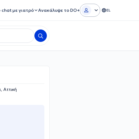
e chat με γιατρό
Ανακάλυψε το DO+
EL
 Αττική