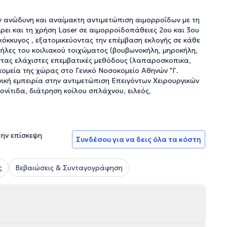
ν ανώδυνη και αναίμακτη αντιμετώπιση αιμορροΐδων με τη
ι και τη χρήση Laser σε αιμορροϊδοπάθειες 2ου και 3ου
κόκκυγος , εξατομικεύοντας την επέμβαση εκλογής σε κάθε
κήλες του κοιλιακού τοιχώματος (βουβωνοκήλη, μηροκήλη,
οντας ελάχιστες επεμβατικές μεθόδους (λαπαροσκοπικα,
κομεία της χώρας στο Γενικό Νοσοκομείο Αθηνών "Γ.
νική εμπειρία στην αντιμετώπιση Επειγόντων Χειρουργικών
ονίτιδα, διάτρηση κοίλου σπλάχνου, ειλεός,
την επίσκεψη
Συνδέσου για να δεις όλα τα κόστη
ς
Βεβαιώσεις & Συνταγογράφηση