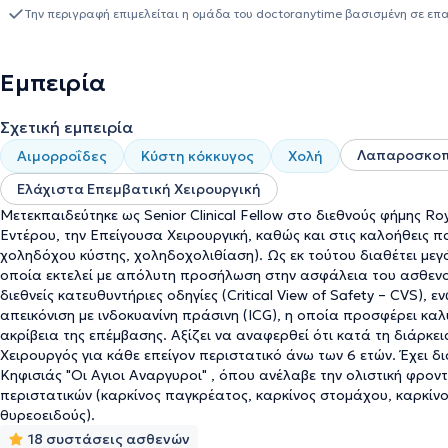
αποκτώντας εμπειρία σε πολύπλοκες ογκολογικές επεμβάσεις. Η 
Την περιγραφή επιμελείται η ομάδα του doctoranytime βασισμένη σε επ
μετεβη
στο Royal Free Hospital του Λονδίνου
, ως Senior Clinica
χειρουργού
Colin Elton
στη
HAL RAR
, εξειδικεύτηκε στην
colorect
στις
καλοήθεις παθήσεις των χοληφόρων, ιδιαίτερα στις οξείε
Εμπειρία
συμπεριλαμβανομένων οξέων κοιλιών και τραυματικών περιστατικώ
συμμετάσχει σε
πάνω από 5.000 χειρουργικές επεμβάσεις
, με 
Σχετική εμπειρία
αποκτώντας εξαιρετική εμπειρία σε ελάχιστα επεμβατικές και ογκ
Χειρουργός
στην Κλινική Ελάχιστα Επεμβατικής Χειρουργικής, Χε
Λαπαροσκοπι
Αιμορροΐδες
Κύστη κόκκυγος
Χολή
Hospital και συνεργάζεται ως εξωτερικός συνεργάτης με τον Όμιλ
Ελάχιστα Επεμβατική Χειρουργική
Αναλαμβανει όλο το φάσμα της
γενικής και λαπαροσκοπικής χε
των
επειγόντων επεμβάσεων
, εφαρμόζοντας
τεχνικές 3D λαπα
Μετεκπαιδεύτηκε ως Senior Clinical Fellow στο διεθνούς φήμης Ro
χειρουργικών λαθών. Διαθέτει εμπειρία στη χρήση
laser σε ελάχ
Εντέρου, την Επείγουσα Χειρουργική, καθώς και στις καλοήθεις
και κύστη κόκκυγος, ενώ στο ιατρείο του πραγματοποιούνται και
χοληδόχου κύστης, χοληδοχολιθίαση). Ως εκ τούτου διαθέτει με
σπίλων, λιπωμάτων, κύστεων, συρραφή τραυμάτων). Εφαρμόζει 
οποία εκτελεί με απόλυτη προσήλωση στην ασφάλεια του ασθενο
επούλωσης
, όπως PRP (πλάσμα πλούσιο σε αιμοπετάλια), που ε
διεθνείς κατευθυντήριες οδηγίες (Critical View of Safety – CVS), 
χρόνο αποκατάστασης μετά από επεμβάσεις. Επιπλέον, έχει ενε
απεικόνιση με ινδοκυανίνη πράσινη (ICG), η οποία προσφέρει κα
συνέδρια
, με παρουσιάσεις και δημοσιεύσεις σε εργασίες σχετικ
ακρίβεια της επέμβασης. Αξίζει να αναφερθεί ότι κατά τη διάρκε
χειρουργική. Ο κ. Θανόπουλος ασκεί την ιατρική με γνώμονα την
α
Χειρουργός για κάθε επείγον περιστατικό άνω των 6 ετών. Έχει δ
θεραπείας
, υιοθετώντας
καινοτόμες τεχνικές
και ακολουθώντα
Κηφισιάς "Οι Αγιοι Αναργυροι" , όπου ανέλαβε την ολιστική φρο
στους ασθενείς του το καλύτερο δυνατό αποτέλεσμα.
περιστατικών (καρκίνος παγκρέατος, καρκίνος στομάχου, καρκίνο
θυρεοειδούς).
18 συστάσεις ασθενών