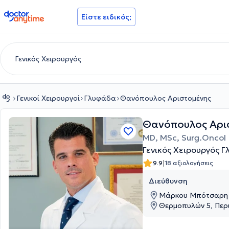
doctoranytime
Είστε ειδικός;
Γενικοί Χειρουργοί
Γλυφάδα
Θανόπουλος Αριστομένης
Θανόπουλος Αρι
MD, MSc, Surg.Oncol
Γενικός Χειρουργός 
|
9.9
18 αξιολογήσεις
Διεύθυνση
Μάρκου Μπότσαρη 1
Θερμοπυλών 5, Περι