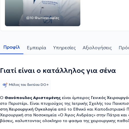
10 Φωτογραφίες
Προφίλ
Εμπειρία
Υπηρεσίες
Αξιολογήσεις
Πρόσ
Γιατί είναι ο κατάλληλος για σένα
Μέλος του δικτύου DO+
Ο
Θανόπουλος Αριστομένης
είναι έμπειρος
Γενικός Χειρουργό
στο Περιστέρι. Είναι πτυχιούχος της Ιατρικής Σχολής του Πανεπι
στη Χειρουργική Ογκολογία
από το Εθνικό και Καποδιστριακό Πα
Χειρουργική στα Νοσοκομεία «Ο Άγιος Ανδρέας» στην Πάτρα και «
βάσεις, καλυπτοντας ολοκληρο το φασμα της χειρουργικης παθολ
Ογκολογικό Νοσοκομείο Κηφισιάς «Οι Άγιοι Ανάργυροι»
, όπου 