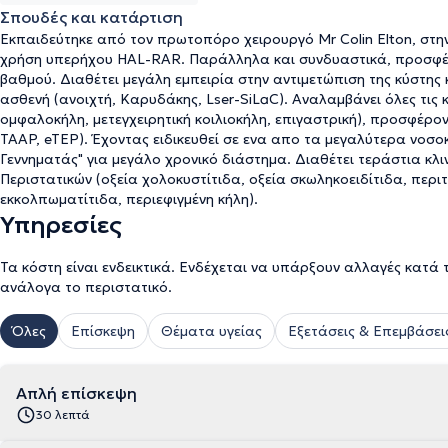
Σπουδές και κατάρτιση
Εκπαιδεύτηκε από τον πρωτοπόρο χειρουργό Μr Colin Elton, στη
χρήση υπερήχου HAL-RAR. Παράλληλα και συνδυαστικά, προσφέρε
βαθμού. Διαθέτει μεγάλη εμπειρία στην αντιμετώπιση της κύστης 
ασθενή (ανοιχτή, Καρυδάκης, Lser-SiLaC). Αναλαμβάνει όλες τις 
ομφαλοκήλη, μετεγχειρητική κοιλιοκήλη, επιγαστρική), προσφέρ
ΤΑΑP, eTEP). Έχοντας ειδικευθεί σε ενα απο τα μεγαλύτερα νοσο
Γεννηματάς" για μεγάλο χρονικό διάστημα. Διαθέτει τεράστια κλι
Περιστατικών (οξεία χολοκυστίτιδα, οξεία σκωληκοειδίτιδα, περιτ
εκκολπωματίτιδα, περιεφιγμένη κήλη).
Υπηρεσίες
Τα κόστη είναι ενδεικτικά. Ενδέχεται να υπάρξουν αλλαγές κατά 
ανάλογα το περιστατικό.
Όλες
Επίσκεψη
Θέματα υγείας
Εξετάσεις & Επεμβάσει
Απλή επίσκεψη
30 λεπτά