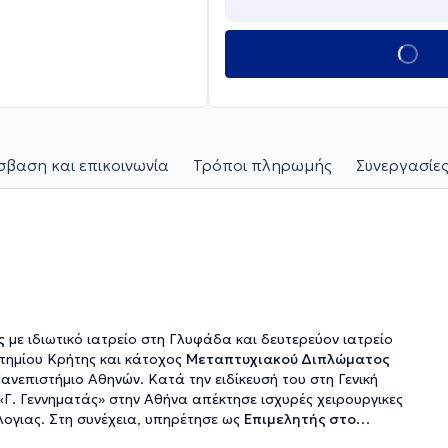
βαση και επικοινωνία
Τρόποι πληρωμής
Συνεργασίες
ς
με ιδιωτικό ιατρείο στη Γλυφάδα και δευτερεύον ιατρείο
στημίου Κρήτης και κάτοχος
Μεταπτυχιακού Διπλώματος
νεπιστήμιο Αθηνών. Κατά την ειδίκευσή του στη Γενική
Γ. Γεννηματάς» στην Αθήνα απέκτησε ισχυρές χειρουργικες
ογιας. Στη συνέχεια, υπηρέτησε ως
Επιμελητής στο
εκτέθηκε σε
όλο το φάσμα της χειρουργικής ογκολογίας
,