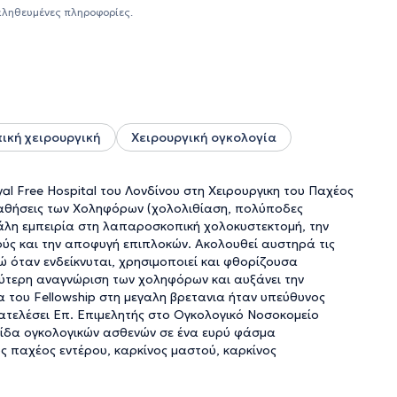
εξειδίκευσή του επεκτάθηκε διεθνώς, αφου ακολουθως
αληθευμένες πληροφορίες.
l Fellow,οπου υπο την επίβλεψη του πρωτοπόρου Άγγλου
al χειρουργική ( παχεος εντερου και ορθου)
,
ς χολοκυστίτιδες
, καθώς και στην
επειγουσα χειρουργική
,
ν. Σε όλη του την καριέρα, ο κ. Θανόπουλος έχει
ιδιαίτερη έμφαση στη
λαπαροσκοπική χειρουργική
,
ολογικές τεχνικές. Σήμερα, υπηρετεί ως
Επιμελητής
ιρουργικής Ογκολογίας και Βαριατρικής του Mediterraneo
κή χειρουργική
Χειρουργική ογκολογία
ο Ιατρικού Αθηνών και το Ευγενίδειο Θεραπευτήριο.
ιρουργικής
, της
χειρουργικής ογκολογίας
, καθώς και
ροσκοπικής απεικόνισης
για ελαχιστοποίηση του κινδύνου
yal Free Hospital του Λονδίνου στη Χειρουργικη του Παχέος
ιστα επεμβατικές επεμβάσεις
, όπως αιμορροϊδοπάθεια
 παθήσεις των Χοληφόρων (χολολιθίαση, πολύποδες
μικροεπεμβάσεις με τοπική αναισθησία
(αφαίρεση
γάλη εμπειρία στη λαπαροσκοπική χολοκυστεκτομή, την
επίσης
σύγχρονες τεχνικές βιολογικής ενίσχυσης της
ύς και την αποφυγή επιπλοκών. Ακολουθεί αυστηρά τις
πιταχύνουν την ανάπλαση των ιστών και μειώνουν τον
ενώ όταν ενδείκνυται, χρησιμοποιεί και φθορίζουσα
ργή συμμετοχή σε
διεθνή, ευρωπαϊκά και πανελλήνια
λύτερη αναγνώριση των χοληφόρων και αυξάνει την
ές με τη χειρουργική ογκολογία και λαπαροσκοπική
ια του Fellowship στη μεγαλη βρετανια ήταν υπεύθυνος
σφάλεια, την ακρίβεια και την εξατομίκευση της
ιατελέσει Επ. Επιμελητής στο Ογκολογικό Νοσοκομείο
ς
διεθνείς κατευθυντήριες οδηγίες
, εξασφαλίζοντας
ντίδα ογκολογικών ασθενών σε ένα ευρύ φάσμα
ς παχέος εντέρου, καρκίνος μαστού, καρκίνος