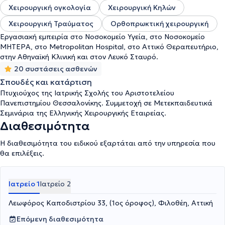
(όπου παρακολούθησε πλήθος σεμιναρίων στην Ελλάδα και το
Χειρουργική ογκολογία
Χειρουργική Κηλών
εξωτερικό), Χειρουργική Ογκολογία. Στον τομέα της Χειρουργικής
Ογκολογίας μετά την εξειδίκευσή της στο Αντικαρκινικό Κέντρο
Χειρουργική Τραύματος
Ορθοπρωκτική χειρουργική
του Παρισιού εφαρμόζει την Τεχνική της Ενδοπεριτοναικής
Εργασιακή εμπειρία στο Νοσοκομείο Υγεία, στο Νοσοκομείο
Υπερθερμικής Χημειοθεραπείας. Είναι επιστημονική συνεργάτης
ΜΗΤΕΡΑ, στο Metropolitan Hospital, στο Αττικό Θεραπευτήριο,
των Νοσοκομείων Υγεία και Μητέρα και επίσης συνεργάζεται με
στην Αθηναϊκή Κλινική και στον Λευκό Σταυρό.
κλινικές όπως το Metropolitan, ο Λευκός Σταυρός και η Αθηναϊκή
20 συστάσεις ασθενών
Kλινική.
Σπουδές και κατάρτιση
Πτυχιούχος της Ιατρικής Σχολής του Αριστοτελείου
Πανεπιστημίου Θεσσαλονίκης. Συμμετοχή σε Μετεκπαιδευτικά
Σεμινάρια της Ελληνικής Χειρουργικής Εταιρείας.
Διαθεσιμότητα
Η διαθεσιμότητα του ειδικού εξαρτάται από την υπηρεσία που
θα επιλέξεις.
Ιατρείο 1
Ιατρείο 2
Λεωφόρος Καποδιστρίου 33, (1ος όροφος), Φιλοθέη, Αττική
Επόμενη διαθεσιμότητα