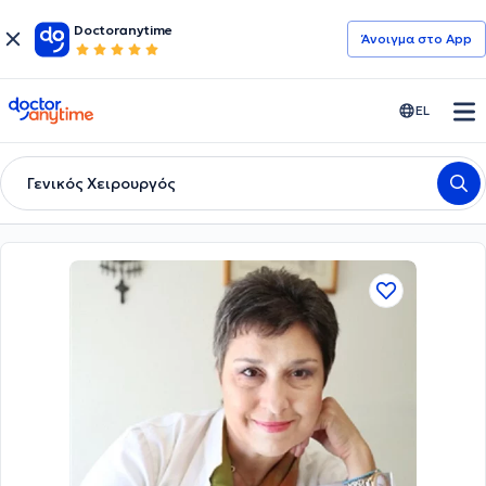
Doctoranytime
Άνοιγμα στο App
doctoranytime
EL
Γενικός Χειρουργός