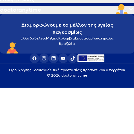
doctoranytime
Διαμορφώνουμε το μέλλον της υγείας
παγκοσμίως
Ελλάδα
Βέλγιο
Μεξικό
Κολομβία
Εκουαδόρ
Γουατεμάλα
Βραζιλία
Οροι χρήσης
Cookies
Πολιτική προστασίας προσωπικού απορρήτου
© 2026 doctoranytime