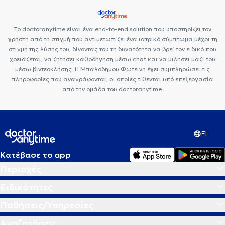
Το doctoranytime είναι ένα end-to-end solution που υποστηρίζει τον
χρήστη από τη στιγμή που αντιμετωπίζει ένα ιατρικό σύμπτωμα μέχρι τη
στιγμή της λύσης του, δίνοντας του τη δυνατότητα να βρεί τον ειδικό που
χρειάζεται, να ζητήσει καθοδήγηση μέσω chat και να μιλήσει μαζί του
μέσω βιντεοκλήσης. Η Μπαλοδημου Φωτεινη έχει συμπληρώσει τις
πληροφορίες που αναγράφονται, οι οποίες τίθενται υπό επεξεργασία
από την ομάδα του doctoranytime.
EL
Κατέβασε το app
Περιοχές
Ειδικότητες
Παθήσεις/Υπηρεσίες
Αναζητήσεις