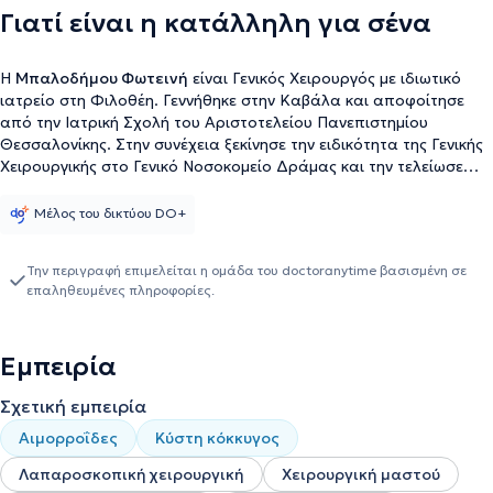
Γιατί είναι η κατάλληλη για σένα
Η
Μπαλοδήμου Φωτεινή
είναι Γενικός Χειρουργός με ιδιωτικό
ιατρείο στη Φιλοθέη. Γεννήθηκε στην Καβάλα και αποφοίτησε
από την Ιατρική Σχολή του Αριστοτελείου Πανεπιστημίου
Θεσσαλονίκης. Στην συνέχεια ξεκίνησε την ειδικότητα της Γενικής
Χειρουργικής στο Γενικό Νοσοκομείο Δράμας και την τελείωσε
στο Αντικαρκινικό - Ογκολογικό Νοσοκομείο Αθηνών "Άγιος
Σάββας". Κατά την διάρκεια της ειδικότητας και μετά, κατόπιν
Μέλος του δικτύου DO+
εξετάσεων στα πλαίσια των Μετεκπαιδευτικών Σεμιναρίων της
Ελληνικής Χειρουργικής Εταιρείας απέσπασε βραβεία τα έτη
Την περιγραφή επιμελείται η ομάδα του doctoranytime βασισμένη σε
1997, 1999 και 2000. Στην συνέχεια και για χρονικό διάστημα 6
επαληθευμένες πληροφορίες.
μηνών εξειδικεύτηκε στην Εντατικολογία στο Γενικό Νοσοκομείο
Αθηνών "Λαϊκό". Με υποτροφία από την Ελληνική Χειρουργική
Εταιρεία, το έτος 2005 εξειδικεύτηκε στο Νοσοκομείο Institut
Εμπειρία
Gustave Roussy στο Παρίσι στην Χειρουργική Ογκολογία και
Χειρουργική Μαστού. Είναι τακτικό μέλος της Ελληνικής
Σχετική εμπειρία
Αντικαρκινικής Εταιρείας και της Ελληνικής Χειρουργικής
Εταιρείας. Η Χειρουργός είναι ιδιώτης γιατρός στο χώρο της
Αιμορροΐδες
Κύστη κόκκυγος
Υγείας και ασχολείται με τους παρακάτω τομείς της Γενικής
Χειρουργικής: Χειρουργική Μαστού, Λαπαροσκοπική Χειρουργική
Λαπαροσκοπική χειρουργική
Χειρουργική μαστού