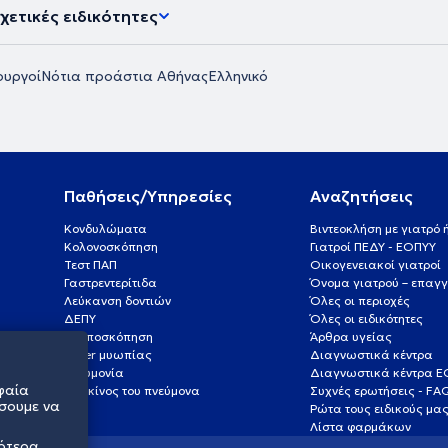
χετικές ειδικότητες
ουργοί
Νότια προάστια Αθήνας
Ελληνικό
Παθήσεις/Υπηρεσίες
Αναζητήσεις
Κονδυλώματα
Βιντεοκλήση με γιατρό
Κολονοσκόπηση
Γιατροί ΠΕΔΥ - ΕΟΠΥΥ
Τεστ ΠΑΠ
Οικογενειακοί γιατροί
Γαστρεντερίτιδα
Όνομα γιατρού – επαγγ
Λεύκανση δοντιών
Όλες οι περιοχές
ΔΕΠΥ
Όλες οι ειδικότητες
Κολποσκόπηση
Άρθρα υγείας
Laser μυωπίας
Διαγνωστικά κέντρα
Πνευμονία
Διαγνωστικά κέντρα 
φαία
Καρκίνος του πνεύμονα
Συχνές ερωτήσεις - FA
σουμε να
Ρώτα τους ειδικούς μα
Λίστα φαρμάκων
σότερα