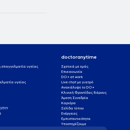
doctoranytime
 ή επαγγελματία υγείας
Σχετικά με εμάς
Επικοινωνία
DO+ at work
ελματία υγείας
Live chat με γιατρό
Ανακάλυψε το DO+
Κλινική Φροντίδας Βάρους
Άμεση Συνεδρία
Καριέρα
ΕΟΠΥΥ
Σελίδα τύπου
Q
Ενέργειες
ς
Εμπιστευτικότητα
Υποστηρίζουμε