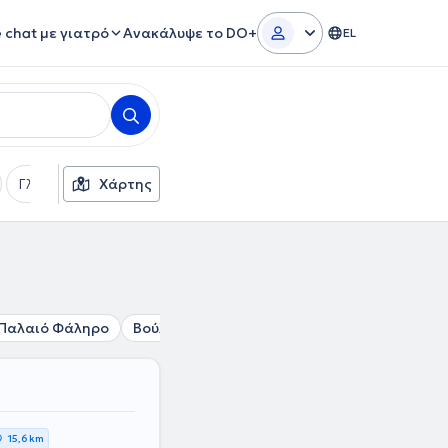
e chat με γιατρό
Ανακάλυψε το DO+
EL
Γλώσσες
Χάρτης
Φύλο
Παλαιό Φάληρο
Βούλα
Δάφνη
Νέα Σμύρνη
Βύρωνας
15,6 km