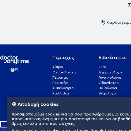
Σ
Καρδιοχειρ
Περιοχές
Ειδικότητες
Αθήνα
ΩΡΛ
EL
Θεσσαλονίκη
Δερματολόγοι
Πειραιάς
Γυναικολόγοι
Περιστέρι
Οδοντίατροι
Αμπελόκηποι
Παθολόγοι
Καλλιθέα
Ψυχολόγοι
Πάτρα
Οφθαλμίατροι
🍪 Αποδοχή cookies
Γλυφάδα
Ενδοκρινολόγοι
Νίκαια
Ουρολόγοι
Χρησιμοποιούμε cookies για να σου προσφέρουμε μια κορυ
Νέα Σμύρνη
Καρδιολόγοι
προσωποποιημένη εμπειρία doctoranytime και να σε βοηθή
βρεις εύκολα αυτό που ψάχνεις.
Αναφορικά με τα cookies τρίτων (όπως Google), δες περισ