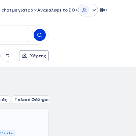
e chat με γιατρό
Ανακάλυψε το DO+
EL
Γλώσσες
Χάρτης
Φύλο
ιάς
Παλαιό Φάληρο
Δάφνη
Άγιος Δημήτριος
Άλιμο
12,9 km