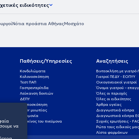
χετικές ειδικότητες
υργοί
Νότια προάστια Αθήνας
Μοσχάτο
Παθήσεις/Υπηρεσίες
Αναζητήσεις
Κονδυλώματα
Βιντεοκλήση με γιατρό
Κολονοσκόπηση
Γιατροί ΠΕΔΥ - ΕΟΠΥΥ
Τεστ ΠΑΠ
Οικογενειακοί γιατροί
Γαστρεντερίτιδα
Όνομα γιατρού – επαγγ
Λεύκανση δοντιών
Όλες οι περιοχές
ΔΕΠΥ
Όλες οι ειδικότητες
Κολποσκόπηση
Άρθρα υγείας
Laser μυωπίας
Διαγνωστικά κέντρα
Πνευμονία
Διαγνωστικά κέντρα 
φαία
Καρκίνος του πνεύμονα
Συχνές ερωτήσεις - FA
σουμε να
Ρώτα τους ειδικούς μα
Λίστα φαρμάκων
σότερα