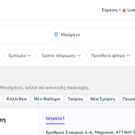
Εύρεση
Liv
Εμπειρία
Τρόποι πληρωμής
Πρόσθετα φίλτρα
 Μοσχάτο, αλλά σε κοντινές περιοχές.
Καλλιθέα
Νέο Φάληρο
Ταύρος
Νέα Σμύρνη
Πειρα
Ιατρείο 1
πη
Ερυθρού Σταυρού 4-6, Μαρούσι, ΑΤΤΙΚΗ