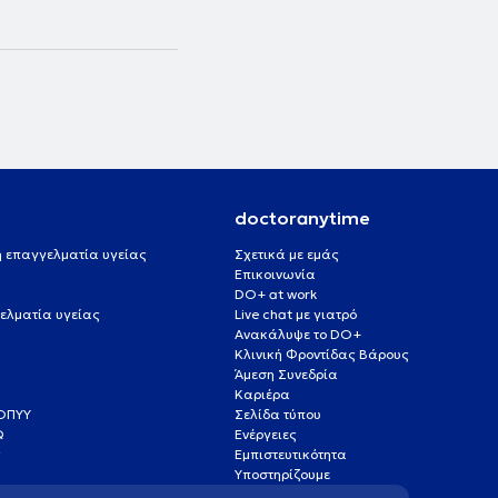
doctoranytime
 ή επαγγελματία υγείας
Σχετικά με εμάς
Επικοινωνία
DO+ at work
ελματία υγείας
Live chat με γιατρό
Ανακάλυψε το DO+
Κλινική Φροντίδας Βάρους
Άμεση Συνεδρία
Καριέρα
ΕΟΠΥΥ
Σελίδα τύπου
Q
Ενέργειες
ς
Εμπιστευτικότητα
Υποστηρίζουμε