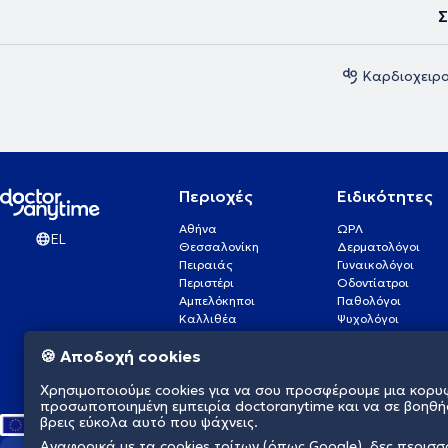
Σ
Καρδιοχειρο
Περιοχές
Ειδικότητες
Αθήνα
ΩΡΛ
EL
Θεσσαλονίκη
Δερματολόγοι
Πειραιάς
Γυναικολόγοι
Περιστέρι
Οδοντίατροι
Αμπελόκηποι
Παθολόγοι
Καλλιθέα
Ψυχολόγοι
Πάτρα
Οφθαλμίατροι
🍪 Αποδοχή cookies
Γλυφάδα
Ενδοκρινολόγοι
Νίκαια
Ουρολόγοι
Χρησιμοποιούμε cookies για να σου προσφέρουμε μια κορυ
Νέα Σμύρνη
Καρδιολόγοι
προσωποποιημένη εμπειρία doctoranytime και να σε βοηθή
βρεις εύκολα αυτό που ψάχνεις.
Αναφορικά με τα cookies τρίτων (όπως Google), δες περισ