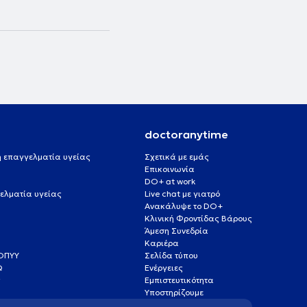
doctoranytime
 ή επαγγελματία υγείας
Σχετικά με εμάς
Επικοινωνία
DO+ at work
ελματία υγείας
Live chat με γιατρό
Ανακάλυψε το DO+
Κλινική Φροντίδας Βάρους
Άμεση Συνεδρία
Καριέρα
ΕΟΠΥΥ
Σελίδα τύπου
Q
Ενέργειες
ς
Εμπιστευτικότητα
Υποστηρίζουμε