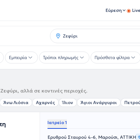
Εύρεση
Liv
Εμπειρία
Τρόποι πληρωμής
Πρόσθετα φίλτρα
Ζεφύρι, αλλά σε κοντινές περιοχές.
Άνω Λιόσια
Αχαρνές
Ίλιον
Άγιοι Ανάργυροι
Πετρο
Ιατρείο 1
πη
Ερυθρού Σταυρού 4-6, Μαρούσι, ΑΤΤΙΚΗ