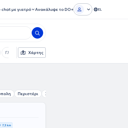
e chat με γιατρό
Ανακάλυψε το DO+
EL
Γλώσσες
Χάρτης
Φύλο
ύπολη
Περιστέρι
Σεπόλια
Χαϊδάρι
Θρακομακεδόνες
7,3 km