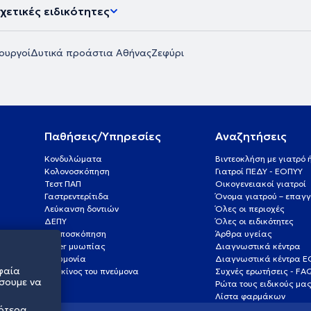
χετικές ειδικότητες
ουργοί
Δυτικά προάστια Αθήνας
Ζεφύρι
Παθήσεις/Υπηρεσίες
Αναζητήσεις
Κονδυλώματα
Βιντεοκλήση με γιατρό
Κολονοσκόπηση
Γιατροί ΠΕΔΥ - ΕΟΠΥΥ
Τεστ ΠΑΠ
Οικογενειακοί γιατροί
Γαστρεντερίτιδα
Όνομα γιατρού – επαγγ
Λεύκανση δοντιών
Όλες οι περιοχές
ΔΕΠΥ
Όλες οι ειδικότητες
Κολποσκόπηση
Άρθρα υγείας
Laser μυωπίας
Διαγνωστικά κέντρα
Πνευμονία
Διαγνωστικά κέντρα 
φαία
Καρκίνος του πνεύμονα
Συχνές ερωτήσεις - FA
σουμε να
Ρώτα τους ειδικούς μα
Λίστα φαρμάκων
σότερα