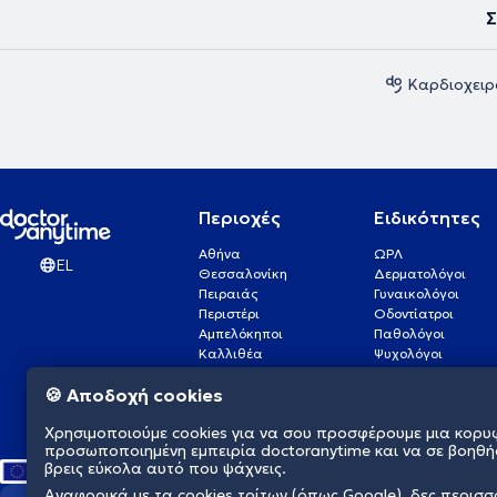
Σ
Καρδιοχειρ
Περιοχές
Ειδικότητες
Αθήνα
ΩΡΛ
EL
Θεσσαλονίκη
Δερματολόγοι
Πειραιάς
Γυναικολόγοι
Περιστέρι
Οδοντίατροι
Αμπελόκηποι
Παθολόγοι
Καλλιθέα
Ψυχολόγοι
Πάτρα
Οφθαλμίατροι
🍪 Αποδοχή cookies
Γλυφάδα
Ενδοκρινολόγοι
Νίκαια
Ουρολόγοι
Χρησιμοποιούμε cookies για να σου προσφέρουμε μια κορυ
Νέα Σμύρνη
Καρδιολόγοι
προσωποποιημένη εμπειρία doctoranytime και να σε βοηθή
βρεις εύκολα αυτό που ψάχνεις.
Αναφορικά με τα cookies τρίτων (όπως Google), δες περισ