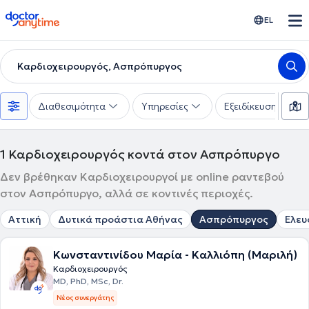
doctoranytime
EL
Καρδιοχειρουργός, Ασπρόπυργος
Διαθεσιμότητα
Υπηρεσίες
Εξειδίκευση
1
Καρδιοχειρουργός κοντά στον Ασπρόπυργο
Δεν βρέθηκαν Καρδιοχειρουργοί με online ραντεβού
στον Ασπρόπυργο, αλλά σε κοντινές περιοχές.
Αττική
Δυτικά προάστια Αθήνας
Ασπρόπυργος
Ελευ
Κωνσταντινίδου Μαρία - Καλλιόπη (Μαριλή)
Καρδιοχειρουργός
MD, PhD, MSc, Dr.
Νέος συνεργάτης