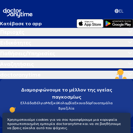
EL
Κατέβασε το app
Περιοχές
Ειδικότητες
Παθήσεις/Υπηρεσίες
Αναζητήσεις
doctoranytime
Διαμορφώνουμε το μέλλον της υγείας
παγκοσμίως
Ελλάδα
Βέλγιο
Μεξικό
Κολομβία
Εκουαδόρ
Γουατεμάλα
Βραζιλία
Χρησιμοποιούμε cookies για να σου προσφέρουμε μια κορυφαία
προσωποποιημένη εμπειρία doctoranytime και να σε βοηθήσουμε
να βρεις εύκολα αυτό που ψάχνεις.