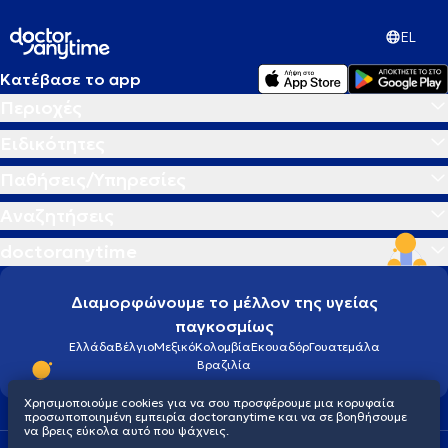
EL
Κατέβασε το app
Περιοχές
Ειδικότητες
Παθήσεις/Υπηρεσίες
Αναζητήσεις
doctoranytime
Διαμορφώνουμε το μέλλον της υγείας
παγκοσμίως
Ελλάδα
Βέλγιο
Μεξικό
Κολομβία
Εκουαδόρ
Γουατεμάλα
Βραζιλία
Χρησιμοποιούμε cookies για να σου προσφέρουμε μια κορυφαία
προσωποποιημένη εμπειρία doctoranytime και να σε βοηθήσουμε
να βρεις εύκολα αυτό που ψάχνεις.