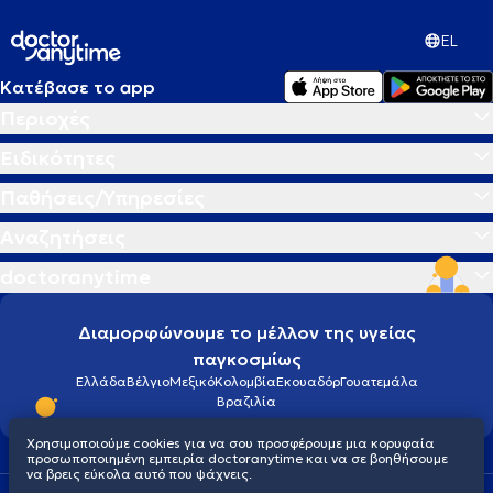
EL
Κατέβασε το app
Περιοχές
Ειδικότητες
Παθήσεις/Υπηρεσίες
Αναζητήσεις
doctoranytime
Διαμορφώνουμε το μέλλον της υγείας
παγκοσμίως
Ελλάδα
Βέλγιο
Μεξικό
Κολομβία
Εκουαδόρ
Γουατεμάλα
Βραζιλία
Χρησιμοποιούμε cookies για να σου προσφέρουμε μια κορυφαία
προσωποποιημένη εμπειρία doctoranytime και να σε βοηθήσουμε
να βρεις εύκολα αυτό που ψάχνεις.