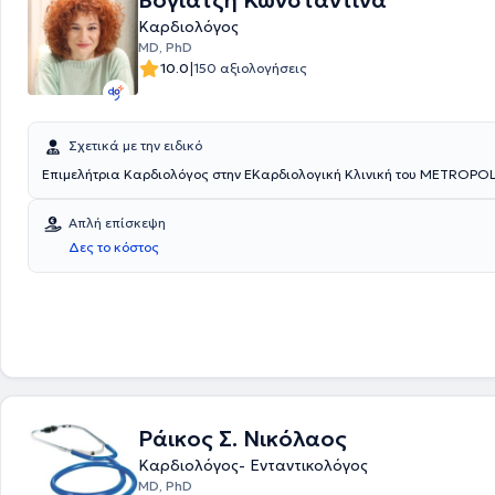
Βογιατζή Κωνσταντίνα
Καρδιολόγος
MD, PhD
|
10.0
150 αξιολογήσεις
Σχετικά με την ειδικό
Επιμελήτρια Καρδιολόγος στην Ε΄Καρδιολογική Κλινική του METROPO
Απλή επίσκεψη
Δες το κόστος
Ράικος Σ. Νικόλαος
Καρδιολόγος- Ενταντικολόγος
MD, PhD