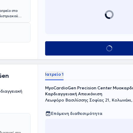
ατρείο στο
διστριακού
διολογίας.
 το Εθνικό και
 στην Κλινική
ηκε στο
Ιδρύματος
Κλείσε ραντεβού
λογικό τμήμα
λα, υπήρξε και
Εντατικής
στημονικό του
αι ημερίδες,
Ιατρείο 1
Gen
.
MyoCardioGen Precision Center Μυοκαρδ
διαγγειακή
Καρδιαγγειακή Απεικόνιση
Λεωφόρο Βασιλίσσης Σοφίας 21, Κολωνάκι,
Επόμενη διαθεσιμότητα
διατηρεί στο