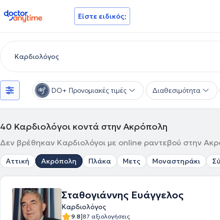
doctoranytime
Είστε ειδικός;
DO+ Προνομιακές τιμές
Διαθεσιμότητα
40
Καρδιολόγοι κοντά στην Ακρόπολη
Δεν βρέθηκαν Καρδιολόγοι με online ραντεβού στην Ακρ
Αττική
Ακρόπολη
Πλάκα
Μετς
Μοναστηράκι
Σ
Σταθογιάννης Ευάγγελος
Καρδιολόγος
|
9.8
87 αξιολογήσεις