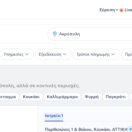
Εύρεση
Liv
Υπηρεσίες
Εξειδίκευση
Τρόποι πληρωμής
Πρό
όπολη, αλλά σε κοντινές περιοχές.
ύνταγμα
Κουκάκι
Καλλιμάρμαρο
Ψυρρή
Παγκράτι
Ιατρείο 1
Παρθενώνος 1 & Βεΐκου, Κουκάκι, ΑΤΤΙΚΗ