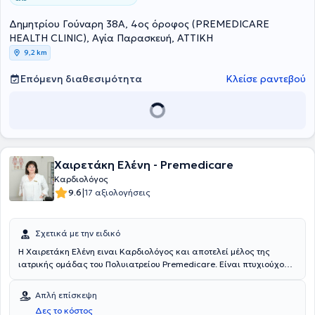
London School of Economics. Τέλος, από το 2022 είναι Θεράπουσα
ιατρός - Συνεργάτης στη Γ’ Καρδιολογική Κλινική του Νοσοκομείου
Δημητρίου Γούναρη 38Α, 4ος όροφος (PREMEDICARE
ΥΓΕΙΑ.
HEALTH CLINIC), Αγία Παρασκευή, ΑΤΤΙΚΗ
9,2 km
Επόμενη διαθεσιμότητα
Κλείσε ραντεβού
Χαιρετάκη Ελένη - Premedicare
Καρδιολόγος
|
9.6
17 αξιολογήσεις
Σχετικά με την ειδικό
Η Χαιρετάκη Ελένη ειναι Καρδιολόγος και αποτελεί μέλος της
ιατρικής ομάδας του Πολυιατρείου Premedicare. Είναι πτυχιούχος
της Ιατρικής Σχολής του ΕΚΠΑ ενώ παρέχει τις υπηρεσίες της ως
Καρδιολόγος αλλά διατελεί και Επιστημονική Υπεύθυνη του Ομίλου
Απλή επίσκεψη
ΒΙΟΪΑΤΡΙΚΗ. Ειδικεύτηκε στην Καρδιολογία στο Νοσοκομείο
Δες το κόστος
Ευαγγελισμός ενώ έχει διατελέσει Επικουρική Επιμελήτριά στο