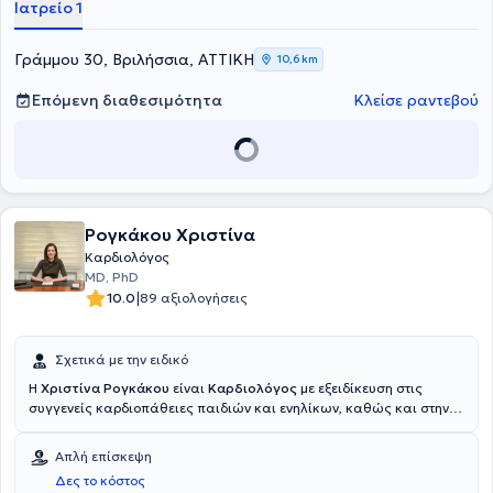
Ιατρείο 1
Γράμμου 30, Βριλήσσια, ΑΤΤΙΚΗ
10,6 km
Επόμενη διαθεσιμότητα
Κλείσε ραντεβού
Ρογκάκου Χριστίνα
Καρδιολόγος
MD, PhD
|
10.0
89 αξιολογήσεις
Σχετικά με την ειδικό
Η
Χριστίνα Ρογκάκου
είναι
Καρδιολόγος
με εξειδίκευση στις
συγγενείς καρδιοπάθειες παιδιών και ενηλίκων, καθώς και στην
επεμβατική καρδιολογία και διατηρεί ιδιωτικό ιατρείο στον
Χολαργό.Διαθέτει πολυετή εμπειρία σε εξειδικευμένα
Απλή επίσκεψη
καρδιολογικά κέντρα στη Γερμανία και την Ελλάδα και είναι
Δες το κόστος
κάτοχος διδακτορικού τίτλου από το Πανεπιστήμιο της