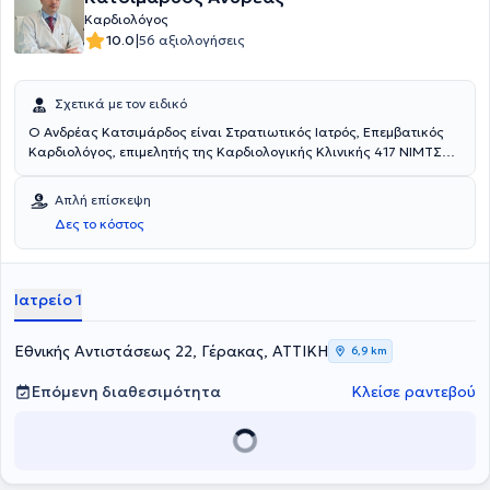
Καρδιολόγος
|
10.0
56 αξιολογήσεις
Σχετικά με τον ειδικό
Ο Ανδρέας Κατσιμάρδος είναι Στρατιωτικός Ιατρός, Επεμβατικός
Καρδιολόγος, επιμελητής της Καρδιολογικής Κλινικής 417 ΝΙΜΤΣ
και διατηρεί ιδιωτικό ιατρείο στο Γέρακα. Είναι πτυχιούχος της
Ιατρικής Σχολής του Αριστοτέλειου Πανεπιστημίου Θεσσαλονίκης.
Απλή επίσκεψη
Ειδικεύθηκε στην Καρδιολογία στο 401 ΓΣΝΑ και ακολούθως στο
Δες το κόστος
Πανεπιστημιακό Γενικό Νοσοκομείο «Αττικόν». Εξειδικεύθηκε στην
Επεμβατική Καρδιολογία στο Πανεπιστημιακό Γενικό Νοσοκομείο
Αλεξανδρούπολης.
Ιατρείο 1
Εθνικής Αντιστάσεως 22, Γέρακας, ΑΤΤΙΚΗ
6,9 km
Επόμενη διαθεσιμότητα
Κλείσε ραντεβού