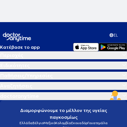
EL
Κατέβασε το app
Περιοχές
Ειδικότητες
Παθήσεις/Υπηρεσίες
Αναζητήσεις
doctoranytime
Διαμορφώνουμε το μέλλον της υγείας
παγκοσμίως
Ελλάδα
Βέλγιο
Μεξικό
Κολομβία
Εκουαδόρ
Γουατεμάλα