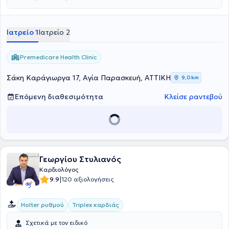
Νοσοκομείο Παμμακάριστος. Συνδυάζοντας την πείρα της και την
εγνωσμένη επιστημονική της αρτιότητα αναλαμβάνει πλήθος
περιστατικών που άπτονται όλου του φάσματος της Ειδικότητάς της.
Ιατρείο 1
Ιατρείο 2
Premedicare Health Clinic
Σάκη Καράγιωργα 17, Αγία Παρασκευή, ΑΤΤΙΚΗ
9,0 km
Επόμενη διαθεσιμότητα
Κλείσε ραντεβού
Γεωργίου Στυλιανός
Καρδιολόγος
|
9.9
120 αξιολογήσεις
Holter ρυθμού
Triplex καρδιάς
Σχετικά με τον ειδικό