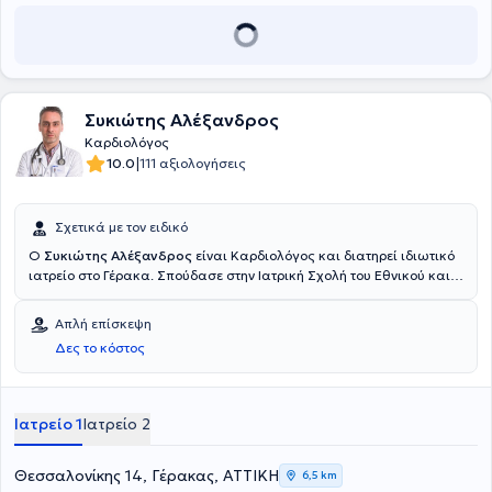
Συκιώτης Αλέξανδρος
Καρδιολόγος
|
10.0
111 αξιολογήσεις
Σχετικά με τον ειδικό
Ο
Συκιώτης Αλέξανδρος
είναι Καρδιολόγος και διατηρεί ιδιωτικό
ιατρείο στο Γέρακα. Σπούδασε στην Ιατρική Σχολή του Εθνικού και
Καποδιστριακού Πανεπιστημίου Αθηνών και ειδικεύτηκε στο Γενικό
Κρατικό Αθηνών. Διαθέτει πολυετή κλινική εμπειρία έχοντας
Απλή επίσκεψη
εργαστεί σε μεγάλες κλινικές και διατελεί Αναπληρωτής
Δες το κόστος
Διευθυντής Ηλεκτροφυσιολογίας και Βηματοδοτών στο Νοσοκομείο
Ερρίκος Ντυνάν.
Ιατρείο 1
Ιατρείο 2
Θεσσαλονίκης 14, Γέρακας, ΑΤΤΙΚΗ
6,5 km