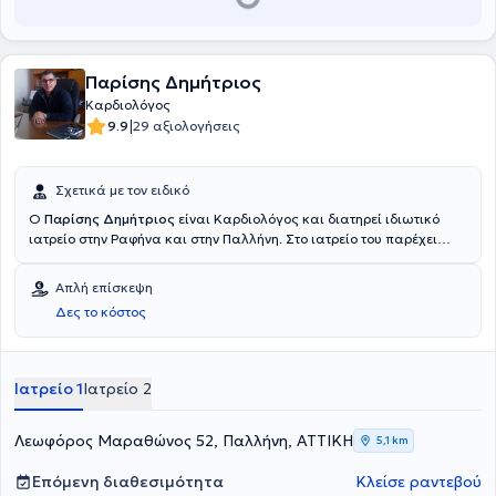
προσέγγιση κάθε ασθενούς, σύμφωνα με τις σύγχρονες
κατευθυντήριες οδηγίες.
Παρίσης Δημήτριος
Καρδιολόγος
|
9.9
29 αξιολογήσεις
Σχετικά με τον ειδικό
Ο
Παρίσης Δημήτριος
είναι Καρδιολόγος και διατηρεί ιδιωτικό
ιατρείο στην Ραφήνα και στην Παλλήνη. Στο ιατρείο του παρέχει
υψηλού επιπέδου υπηρεσίες σε όλους τους τομείς της καρδιολογίας.
Απλή επίσκεψη
Δες το κόστος
Ιατρείο 1
Ιατρείο 2
Λεωφόρος Μαραθώνος 52, Παλλήνη, ΑΤΤΙΚΗ
5,1 km
Επόμενη διαθεσιμότητα
Κλείσε ραντεβού