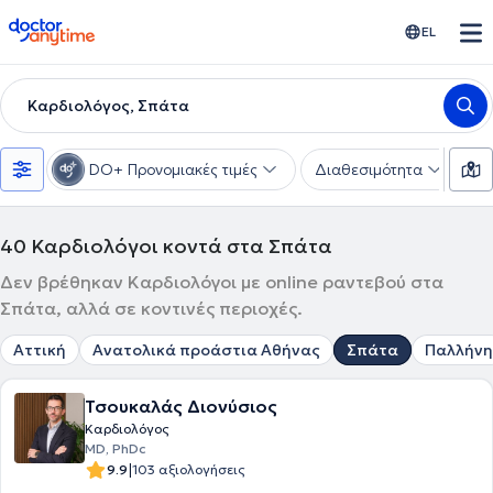
doctoranytime
EL
Καρδιολόγος, Σπάτα
DO+ Προνομιακές τιμές
Διαθεσιμότητα
Υ
40
Καρδιολόγοι κοντά στα Σπάτα
Δεν βρέθηκαν Καρδιολόγοι με online ραντεβού στα
Σπάτα, αλλά σε κοντινές περιοχές.
Αττική
Ανατολικά προάστια Αθήνας
Σπάτα
Παλλήνη
Τσουκαλάς Διονύσιος
Καρδιολόγος
MD, PhDc
|
9.9
103 αξιολογήσεις