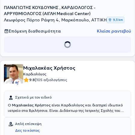
ΠΑΝΑΓΙΩΤΗΣ ΚΟΥΔΟΥΝΗΣ , ΚΑΡΔΙΟΛΟΓΟΣ -
ΑΡΡΥΘΜΙΟΛΟΓΟΣ (ΑΙΓΛΗ Medical Center)
Λεωφόρος Πόρτο Ράφτη 4, Μαρκόπουλο, ΑΤΤΙΚΗ
9,3 km
Επόμενη διαθεσιμότητα
Κλείσε ραντεβού
Μιχαλακέας Χρήστος
Καρδιολόγος
|
9.8
105 αξιολογήσεις
Σχετικά με τον ειδικό
Ο
Μιχαλακέας Χρήστος
είναι Καρδιολόγος και διατηρεί ιδιωτικό
ιατρείο στα Βριλήσσια. Είναι Διδάκτωρ της Ιατρικής Σχολής του
Εθνικού και Καποδιστριακού Πανεπιστημίου Αθηνών και είναι
εξειδικευμένος στην υπερηχοκαρδιολογία και στην κλινική
Απλή επίσκεψη
καρδιολογία. Διαθέτει πτυχίο από την Ιατρική Σχολή του Εθνικού
Δες το κόστος
και Καποδιστριακού Πανεπιστημίου Αθηνών και ειδικεύτηκε στην