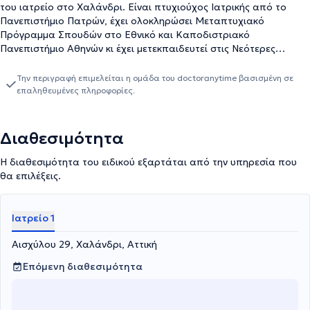
του ιατρείο στο Χαλάνδρι. Είναι πτυχιούχος Ιατρικής από το
Πανεπιστήμιο Πατρών, έχει ολοκληρώσει Μεταπτυχιακό
Πρόγραμμα Σπουδών στο Εθνικό και Καποδιστριακό
Πανεπιστήμιο Αθηνών κι έχει μετεκπαιδευτεί στις Νεότερες
τεχνικές Υπερήχων στο Σισμανόγλειο. Ο ιατρός έχει διατελέσει
Επιμελητής Καρδιολόγος στο ΙΑΣΩ, στο Metropolitan General
Την περιγραφή επιμελείται η ομάδα του doctoranytime βασισμένη σε
Hospital, ενώ έχει θητεύσει ως ειδικός Καρδιολόγος στο Suleiman
επαληθευμένες πληροφορίες.
Al Habib Hopsital και στο Mouwasat Hospital. Αναλαμβάνει
περιστατικά που άπτονται όλου του φάσματος της ειδικότητάς
του, έχοντας πάντα στο επίκεντρο την καλύτερη δυνατή
Διαθεσιμότητα
εξυπηρέτηση των εξατομικευμένων αναγκών κάθε ασθενούς.
Η διαθεσιμότητα του ειδικού εξαρτάται από την υπηρεσία που
θα επιλέξεις.
Ιατρείο 1
Αισχύλου 29, Χαλάνδρι, Αττική
Επόμενη διαθεσιμότητα