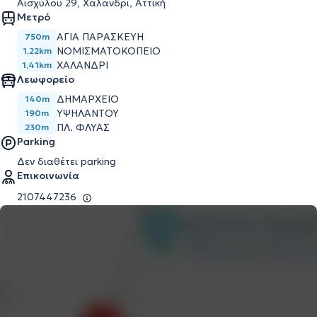
Αισχύλου 29, Χαλάνδρι, Αττική
Μετρό
ΑΓΊΑ ΠΑΡΑΣΚΕΥΉ
750m
ΝΟΜΙΣΜΑΤΟΚΟΠΕΊΟ
1,22km
ΧΑΛΆΝΔΡΙ
1,41km
Λεωφορείο
ΔΗΜΑΡΧΕΙΟ
140m
ΥΨΗΛΑΝΤΟΥ
190m
ΠΛ. ΦΛΥΑΣ
230m
Parking
Δεν διαθέτει parking
Επικοινωνία
2107447236