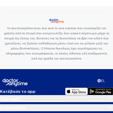
Το doctoranytime είναι ένα end-to-end solution που υποστηρίζει τον
χρήστη από τη στιγμή που αντιμετωπίζει ένα ιατρικό σύμπτωμα μέχρι τη
στιγμή της λύσης του, δίνοντας του τη δυνατότητα να βρεί τον ειδικό που
χρειάζεται, να ζητήσει καθοδήγηση μέσω chat και να μιλήσει μαζί του
μέσω βιντεοκλήσης. Ο Μουσα Νικολαος έχει συμπληρώσει τις
πληροφορίες που αναγράφονται, οι οποίες τίθενται υπό επεξεργασία
από την ομάδα του doctoranytime.
EL
Κατέβασε το app
Περιοχές
Ειδικότητες