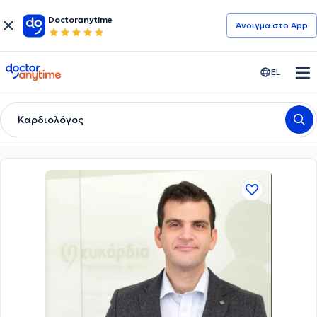
Doctoranytime
Άνοιγμα στο App
doctoranytime
EL
Καρδιολόγος