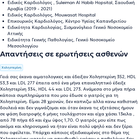
Ειδικός Καρδιολόγος , Suleiman Al Habib Hopsital, Σαουδική
Αραβία (2019 - 2021)
Ειδικός Καρδιολόγος, Mouwasat Hospital
Επικουρικός Καρδιολόγος, Κέντρο Υγείας Καπανδριτίου
Ειδικότητα Καρδιολογίας, Σισμανόγλειο Γενικό Νοσοκομείο
Αττικής
Ειδικότητα Γενικής Παθολογίας, Γενικό Νοσοκομείο
Μεσσολογγίου
Απαντήσεις σε ερωτήσεις ασθενών
Χοληστερίνη
Γειά σας έκανα αιματολογικες και έδειξαν Χοληστερίνη 352, HDL
53,3 και LDL 277 έπειτα από ένα μήνα επαναληπτικό έδειξε
Χοληστερίνη 334, HDL 44 και LDL 273. Ανάμεσα στο μήνα πήρα
κάποια συμπληρώματα που μου έδωσε ο γιατρός για τη
Χοληστερίνη. Είμαι 28 χρονών, δεν καπνιζω αλλα κανω καθιστική
δουλειά και δεν γυμνάζομαι και όταν έκανα τις εξετάσεις ήμουν
σε φάση διατροφής 6 μήνες τουλάχιστον και είχα χάσει 13κιλα ,
από 78 πήγα 65 και έχω ύψος 1,70. Ο γιατρός μου είπε πως
ακόμα και κληρονομικό να ήταν είναι πολύ υψηλό και δεν ξέρει
που οφείλεται. Υπάρχει κάποιος εξειδικευμένος στο θέμα της
Χοληστερίνης γιατρός να απευθυνθώ εφόσον ο παθολόγος δεν