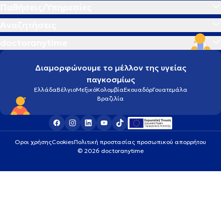
Παθήσεις/Υπηρεσίες
Αναζητήσεις
doctoranytime
Διαμορφώνουμε το μέλλον της υγείας
παγκοσμίως
Ελλάδα
Βέλγιο
Μεξικό
Κολομβία
Εκουαδόρ
Γουατεμάλα
Βραζιλία
Οροι χρήσης
Cookies
Πολιτική προστασίας προσωπικού απορρήτου
© 2026 doctoranytime