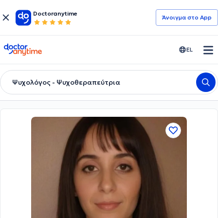
Doctoranytime
Άνοιγμα στο App
doctoranytime
EL
Ψυχολόγος - Ψυχοθεραπεύτρια