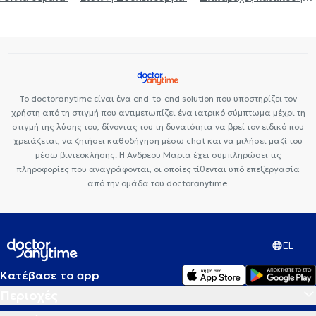
δυσφαγία
Ξηρότητα κόλπου
Άγχος και Στρες
Κρίση πανικού
Κατάθλιψη
Θεραπεία ζεύγους
Σεξουαλικές Διαταραχές
Διπολική διαταραχή
Ιδεοψυχαναγκαστική διαταραχή
Δίαιτα και
διατροφή
Ψυχογενής Βουλιμία - Ψυχογενής Ανορεξία
Life
coaching
Σεξουαλικώς μεταδιδόμενα νοσήματα (ΣΜΝ)
Το doctoranytime είναι ένα end-to-end solution που υποστηρίζει τον
Ευερέθιστο έντερο
Εθισμός
Συμβουλευτική γονέων και παιδιών
χρήστη από τη στιγμή που αντιμετωπίζει ένα ιατρικό σύμπτωμα μέχρι τη
ΔΕΠΥ
Αυτισμός
Θέματα σχέσεων
Ψυχοθεραπεία ΛΟΑΤΚΙ
στιγμή της λύσης του, δίνοντας του τη δυνατότητα να βρεί τον ειδικό που
χρειάζεται, να ζητήσει καθοδήγηση μέσω chat και να μιλήσει μαζί του
Medical Cannabis
μέσω βιντεοκλήσης. Η Ανδρεου Μαρια έχει συμπληρώσει τις
πληροφορίες που αναγράφονται, οι οποίες τίθενται υπό επεξεργασία
από την ομάδα του doctoranytime.
EL
Κατέβασε το app
Περιοχές