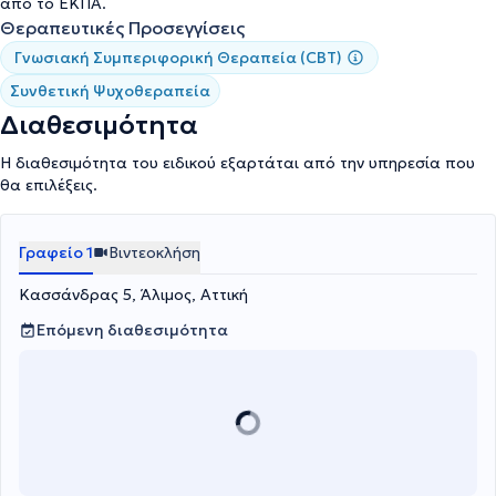
από το ΕΚΠΑ.
«Δαφνί», στον ΟΚΑΝΑ και στο Ειδικό Ιατρείο
Θεραπευτικές Προσεγγίσεις
Ιδεοψυχαναγκαστικής Διαταραχής και Φάσματος στο Αιγινήτειο
Γνωσιακή Συμπεριφορική Θεραπεία (CBT)
Νοσοκομείο, αποκομίζοντας εμπειρία από ένα ευρύ φάσμα
κλινικών περιστατικών.
Συνθετική Ψυχοθεραπεία
Διαθεσιμότητα
Η διαθεσιμότητα του ειδικού εξαρτάται από την υπηρεσία που
θα επιλέξεις.
Γραφείο 1
Βιντεοκλήση
Κασσάνδρας 5, Άλιμος, Αττική
Επόμενη διαθεσιμότητα