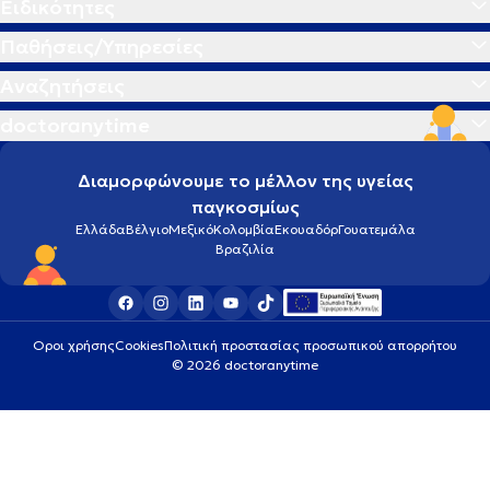
Ειδικότητες
Παθήσεις/Υπηρεσίες
Αναζητήσεις
doctoranytime
Διαμορφώνουμε το μέλλον της υγείας
παγκοσμίως
Ελλάδα
Βέλγιο
Μεξικό
Κολομβία
Εκουαδόρ
Γουατεμάλα
Βραζιλία
Οροι χρήσης
Cookies
Πολιτική προστασίας προσωπικού απορρήτου
© 2026 doctoranytime