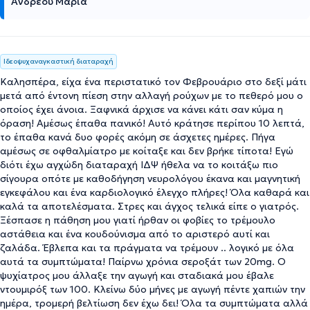
Ανδρέου Μαρία
Ιδεοψυχαναγκαστική διαταραχή
Καλησπέρα, είχα ένα περιστατικό τον Φεβρουάριο στο δεξί μάτι
μετά από έντονη πίεση στην αλλαγή ρούχων με το πεθερό μου ο
οποίος έχει άνοια. Ξαφνικά άρχισε να κάνει κάτι σαν κύμα η
όραση! Αμέσως έπαθα πανικό! Αυτό κράτησε περίπου 10 λεπτά,
το έπαθα κανά δυο φορές ακόμη σε άσχετες ημέρες. Πήγα
αμέσως σε οφθαλμίατρο με κοίταξε και δεν βρήκε τίποτα! Εγώ
διότι έχω αγχώδη διαταραχή ΙΔΨ ήθελα να το κοιτάξω πιο
σίγουρα οπότε με καθοδήγηση νευρολόγου έκανα και μαγνητική
εγκεφάλου και ένα καρδιολογικό έλεγχο πλήρες! Όλα καθαρά και
καλά τα αποτελέσματα. Στρες και άγχος τελικά είπε ο γιατρός.
Ξέσπασε η πάθηση μου γιατί ήρθαν οι φοβίες το τρέμουλο
αστάθεια και ένα κουδούνισμα από το αριστερό αυτί και
ζαλάδα. Έβλεπα και τα πράγματα να τρέμουν .. λογικό με όλα
αυτά τα συμπτώματα! Παίρνω χρόνια σεροξάτ των 20mg. Ο
ψυχίατρος μου άλλαξε την αγωγή και σταδιακά μου έβαλε
ντουμιρόξ των 100. Κλείνω δύο μήνες με αγωγή πέντε χαπιών την
ημέρα, τρομερή βελτίωση δεν έχω δει! Όλα τα συμπτώματα αλλά