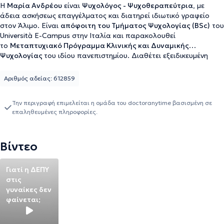
Η
Μαρία Ανδρέου
είναι
Ψυχολόγος - Ψυχοθεραπεύτρια
, με
άδεια ασκήσεως επαγγέλματος και διατηρεί ιδιωτικό γραφείο
στον Άλιμο. Είναι
απόφοιτη του Τμήματος Ψυχολογίας (BSc)
του
Università E-Campus στην Ιταλία και παρακολουθεί
το
Μεταπτυχιακό Πρόγραμμα Κλινικής και Δυναμικής
Ψυχολογίας
του ιδίου πανεπιστημίου. Διαθέτει εξειδικευμένη
κατάρτιση και πρακτική εμπειρία σε θέματα που αφορούν τις
εξαρτήσεις, τη ΔΕΠΥ (ADHD) και τις αγχώδεις διαταραχές.
Ασκεί
Αριθμός αδείας: 612859
τη
Γνωσιακή - Συμπεριφορική Ψυχοθεραπεία
σε ενήλικες, με
ιδιαίτερη εξειδίκευση στη Διαταραχή Ελλειμματικής Προσοχής
Την περιγραφή επιμελείται η ομάδα του doctoranytime βασισμένη σε
και Υπερκινητικότητας (ΔΕΠΥ). Η εξειδίκευσή της στον τομέα
επαληθευμένες πληροφορίες.
αυτό ενισχύεται από την παρακολούθηση σχετικού
μετεκπαιδευτικού προγράμματος του Εθνικού και
Καποδιστριακού Πανεπιστημίου Αθηνών. Έχει επίσης
Βίντεο
ολοκληρώσει την εκπαίδευση
ADHD in Adults: Diagnosis,
Impairments, and Long-Term Management
υπό την
καθοδήγηση του Dr. Russell A. Barkley, Ph.D., ABPP (Certificate of
Γιατί η ΔΕΠΥ
Completion), καθώς και την εξειδίκευση στη Γνωσιακή-
στις
Συμπεριφορική Θεραπεία για ενήλικες με ΔΕΠΥ (
CBT for Adult
γυναίκες δεν
ADHD
) από το Beck Institute. Αυτή την περίοδο εκπαιδεύεται
φαίνεται;
στην προσέγγιση
Compassionate Inquiry
που δημιουργήθηκε
από τον
Dr. Gabor Maté
, με σκοπό την αντιμετώπιση του