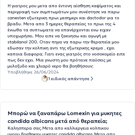
Η γιατρος μου μετα απο έντονη αίσθηση καψίματος και
περιγραφή των συμπτωμάτων μου συνέστησε να παρω
canesten εξωτερικη πρωι μεσημερι και dactodor για το
βραδυ. Μετα απο 3 ημερες θεραπείας το πρωι της 4
ένιωθα τα συπτωματα να επανέρχονται ενω ειχαν
υποχωρήσει. Μου ειπε να ξεκινησω και αγωγή με
stabilanol 200. Οταν πηγα να παρω την θεραπεία μου
εδωσαν την κολπικη αντι της εξωτερικης κρεμα , εχει
καποια διαφορα; Γιατι ενας γιατρός στο νοσοκομείο ειπε
πως δεν εχει. Μια γνωστη μου πρότεινε παύσεις με
μυλοξυδο και χλιαρό νερο θα βοηθήσουν;
Υποβλήθηκε 26/06/2024
1 ειδικός απάντησε
Μπορώ να ξαναπάρω Lomexin για μυκητες
candida albicans μετά από θεραπεία;
Καλησπερα σας.Μετα απο καλλιεργεια κολπικου
υγρου,βρεθηκαν μυκητες candida albicans.Μετα απο