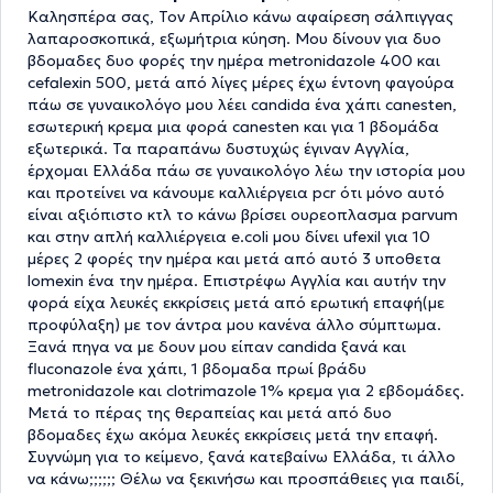
Καλησπέρα σας, Τον Απρίλιο κάνω αφαίρεση σάλπιγγας
λαπαροσκοπικά, εξωμήτρια κύηση. Μου δίνουν για δυο
βδομαδες δυο φορές την ημέρα metronidazole 400 και
cefalexin 500, μετά από λίγες μέρες έχω έντονη φαγούρα
πάω σε γυναικολόγο μου λέει candida ένα χάπι canesten,
εσωτερική κρεμα μια φορά canesten και για 1 βδομάδα
εξωτερικά. Τα παραπάνω δυστυχώς έγιναν Αγγλία,
έρχομαι Ελλάδα πάω σε γυναικολόγο λέω την ιστορία μου
και προτείνει να κάνουμε καλλιέργεια pcr ότι μόνο αυτό
είναι αξιόπιστο κτλ το κάνω βρίσει ουρεοπλασμα parvum
και στην απλή καλλιέργεια e.coli μου δίνει ufexil για 10
μέρες 2 φορές την ημέρα και μετά από αυτό 3 υποθετα
lomexin ένα την ημέρα. Επιστρέφω Αγγλία και αυτήν την
φορά είχα λευκές εκκρίσεις μετά από ερωτική επαφή(με
προφύλαξη) με τον άντρα μου κανένα άλλο σύμπτωμα.
Ξανά πηγα να με δουν μου είπαν candida ξανά και
fluconazole ένα χάπι, 1 βδομαδα πρωί βράδυ
metronidazole και clotrimazole 1% κρεμα για 2 εβδομάδες.
Μετά το πέρας της θεραπείας και μετά από δυο
βδομαδες έχω ακόμα λευκές εκκρίσεις μετά την επαφή.
Συγνώμη για το κείμενο, ξανά κατεβαίνω Ελλάδα, τι άλλο
να κάνω;;;;;; Θέλω να ξεκινήσω και προσπάθειες για παιδί,