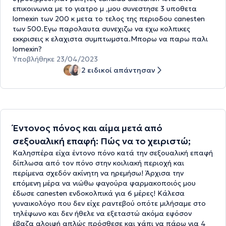
επικοινωνια με το γιατρο μ ,μου συνεστησε 3 υποθετα
lomexin των 200 κ μετα το τελος της περιοδου canesten
των 500.Εγω παρολαυτα συνεχιζω να εχω κολπικες
εκκρισεις κ ελαχιστα συμπτωμστα.Μπορω να παρω παλι
lomexin?
Υποβλήθηκε 23/04/2023
2 ειδικοί απάντησαν
Έντονος πόνος και αίμα μετά από
σεξουαλική επαφή: Πώς να το χειριστώ;
Καλησπέρα είχα έντονο πόνο κατά την σεξουαλική επαφή
δίπλωσα από τον πόνο στην κοιλιακή περιοχή και
περίμενα σχεδόν ακίνητη να ηρεμήσω! Άρχισα την
επόμενη μέρα να νιώθω φαγούρα φαρμακοποιός μου
έδωσε canesten ενδοκολπικά για 6 μέρες! Κάλεσα
γυναικολόγο που δεν είχε ραντεβού οπότε μιλήσαμε στο
τηλέφωνο και δεν ήθελε να εξεταστώ ακόμα εφόσον
έβαζα αλοιφή απλώς πρόσθεσε και χάπι να πάρω για 4