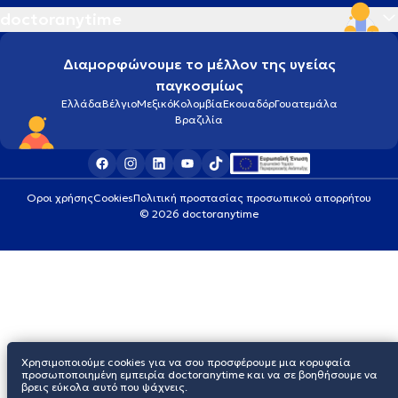
doctoranytime
Hydrafacial
Διαμορφώνουμε το μέλλον της υγείας
παγκοσμίως
L
Laser αποτρίχωσης
Ελλάδα
Βέλγιο
Μεξικό
Κολομβία
Εκουαδόρ
Γουατεμάλα
Βραζιλία
Laser μυωπίας
Life coaching
Οροι χρήσης
Cookies
Πολιτική προστασίας προσωπικού απορρήτου
© 2026 doctoranytime
M
Mantoux
Manual therapy
Medical Cannabis
Χρησιμοποιούμε cookies για να σου προσφέρουμε μια κορυφαία
προσωποποιημένη εμπειρία doctoranytime και να σε βοηθήσουμε να
βρεις εύκολα αυτό που ψάχνεις.
Mounjaro