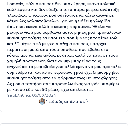
Lomexin, πάλι ο καυσος δεν υποχώρησε, εκανα κολπική
καλλιέργεια και δεν έδειξε τιποτα παρα μέτρια ανάπτυξη
χλωρίδας. Ο γιατρός μου συνέστησε να κάνω αγωγή με
κάψουλες γαλακτοβακιλων, για να φτιάξει η χλωρίδα
όπως και έκανα αλλά ο καυσος παραμενει. Ήθελα να
ρωτήσω γιατί μου συμβαίνει αυτό; μήπως μου προκαλεσαν
ευαισθητοποίηση τα υποθετα που έβαλα; υποφέρω εδώ
και 50 μέρες από μετριο αίσθημα καυσου, υπάρχει
περίπτωση μετά από τόσα υποθετα που έβαλα στο
κόλπο μου να έχω ακόμα μυκητας, αλλά να είναι σε τόσο
χαμηλή ποσοστωση ώστε να μην μπορεί να τους
ανιχνεύσει το μικροβιολογικό αλλά εμένα να μου προκαλει
συμπτώματα; και αν σε περιπτωση μου έχει δημιουργηθεί
ευαισθητοποίηση απο τα φάρμακα πως θα υποχώρηση;
Ας μου απαντήσει σας παρακαλω ένας γιατρός υποφέρω
με καυσο εδώ και 50 μέρες, εχω απελπιστεί.
Υποβλήθηκε 05/09/2024
1 ειδικός απάντησε