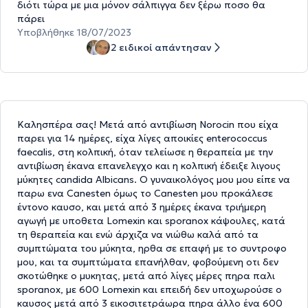
διότι τώρα με μια μόνον σάλπιγγα δεν ξέρω ποσο θα
πάρει
Υποβλήθηκε 18/07/2023
2 ειδικοί απάντησαν
Καλησπέρα σας! Μετά από αντιβίωση Norocin που είχα
παρει για 14 ημέρες, είχα λίγες αποικίες enterococcus
faecalis, στη κολπική, όταν τελείωσε η θεραπεία με την
αντιβίωση έκανα επανελεγχο και η κολπική έδειξε λιγους
μύκητες candida Albicans. Ο γυναικολόγος μου μου είπε να
παρω ενα Canesten όμως το Canesten μου προκάλεσε
έντονο καυσο, και μετά από 3 ημέρες έκανα τριήμερη
αγωγή με υποθετα Lomexin και sporanox κάψουλες, κατά
τη θεραπεία και ενώ άρχιζα να νιώθω καλά από τα
συμπτώματα του μύκητα, ηρθα σε επαφή με το συντροφο
μου, και τα συμπτώματα επανήλθαν, φοβούμενη οτι δεν
σκοτώθηκε ο μυκητας, μετά από λίγες μέρες πηρα παλι
sporanox, με 600 Lomexin και επειδή δεν υποχωρούσε ο
καυσος μετά από 3 εικοσιτετράωρα πηρα άλλο ένα 600