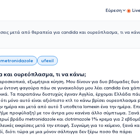
Εύρεση
Liv
ίσεις μετά από θεραπεία για candida και ουρεόπλασμα, τι να κάν
metronidazole
ufexil
a και ουρεόπλασμα, τι να κάνω;
ροσκοπικά, εξωμήτρια κύηση. Μου δίνουν για δυο βδομαδες δυο
έχω έντονη φαγούρα πάω σε γυναικολόγο μου λέει candida ένα χάπι
ερικά. Τα παραπάνω δυστυχώς έγιναν Αγγλία, έρχομαι Ελλάδα πά
r ότι μόνο αυτό είναι αξιόπιστο κτλ το κάνω βρίσει ουρεοπλασμα 
ς την ημέρα και μετά από αυτό 3 υποθετα lomexin ένα την ημέρα. Ε
φή(με προφύλαξη) με τον άντρα μου κανένα άλλο σύμπτωμα. Ξανά
 πρωί βράδυ metronidazole και clotrimazole 1% κρεμα για 2 εβδομ
υκές εκκρίσεις μετά την επαφή. Συγνώμη για το κείμενο, ξανά κα
δί, διότι τώρα με μια μόνον σάλπιγγα δεν ξέρω ποσο θα πάρει