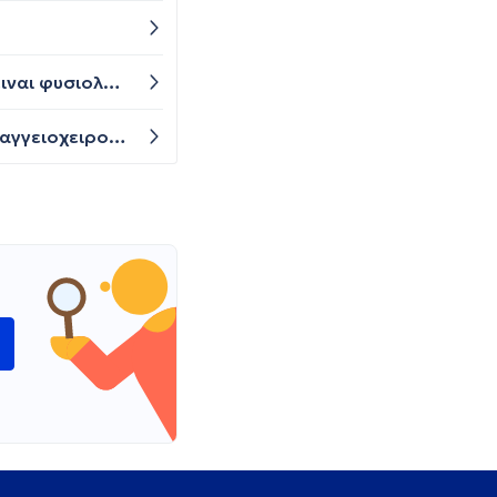
Καλησπερα! ηθελα να ρωτησω,οταν γυρναω τα ματια μου προς την αριστερη πλευρα βλεπως καπως διπλα.. ειναι φυσιολογικο σε ακραια βλεμματικη θεση να υπαρχει αυτη η διπλωπια? γιατι ετσι μου ειχε πει ενας γιατρος.. απο το 2021 το εχω αυτο.. σε συνδυασμο με πονοκεφαλους,ζαλαδες,ταση εμετου οταν γυρναω το κεφαλι μου κτλπ..ειμαι 22 χρ χωρις προβληματα υγειας με μαγμητικη εγκεφαλου καθαρη γεναρη 2020. Μηπως κανω καπως τα ματια μου χωρις να το καταλαβω και βλεπω ετσι;( μονο τερμα αριστερα).Υπαρχει αυτη η πιθανοτητα? δεξια στο πλαι και μπροστα ολα φυσιοολογικα
Καλησπέρα σας εδώ και 2μηνες έχω αυξημένο και συγκεκριμένα 1329 το d dimers πήγα σε πνευμονολογο και αγγειοχειρουργο χωρίς να βρω λύση παρακαλώ βοηθήστε με
ώ