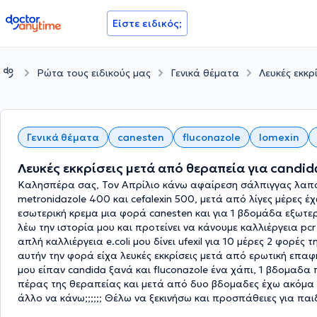
doctoranytime
Είστε ειδικός;
Ρώτα τους ειδικούς μας
Γενικά θέματα
Λευκές εκκρ
Γενικά θέματα
canesten
fluconazole
lomexin
Λευκές εκκρίσεις μετά από θεραπεία για candid
Καλησπέρα σας, Τον Απρίλιο κάνω αφαίρεση σάλπιγγας λαπα
metronidazole 400 και cefalexin 500, μετά από λίγες μέρες 
εσωτερική κρεμα μια φορά canesten και για 1 βδομάδα εξωτ
λέω την ιστορία μου και προτείνει να κάνουμε καλλιέργεια pc
απλή καλλιέργεια e.coli μου δίνει ufexil για 10 μέρες 2 φορέ
αυτήν την φορά είχα λευκές εκκρίσεις μετά από ερωτική επα
μου είπαν candida ξανά και fluconazole ένα χάπι, 1 βδομαδα
πέρας της θεραπείας και μετά από δυο βδομαδες έχω ακόμα λε
άλλο να κάνω;;;;;; Θέλω να ξεκινήσω και προσπάθειες για παι