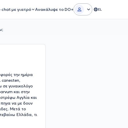
e chat με γιατρό
Ανακάλυψε το DO+
EL
ω;
 φορές την ημέρα
 canesten,
ω σε γυναικολόγο
parvum και στην
πιστρέφω Αγγλία και
 πηγα να με δουν
άδες. Μετά το
τεβαίνω Ελλάδα, τι