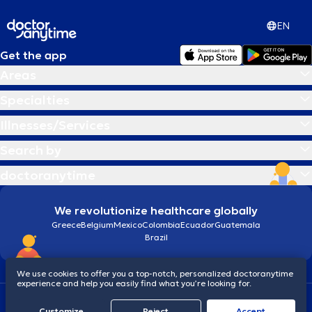
EN
Get the app
Areas
Specialties
Illnesses/Services
Search by
doctoranytime
We revolutionize healthcare globally
Greece
Belgium
Mexico
Colombia
Ecuador
Guatemala
Brazil
We use cookies to offer you a top-notch, personalized doctoranytime
experience and help you easily find what you’re looking for.
Terms and conditions
Cookies
doctoranytime: Data Protection Policy
Customize
Reject
Accept
© 2026 doctoranytime