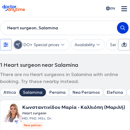
doctoranytime
EN
Heart surgeon, Salamina
DO+ Special prices
Availability
Services
1
Heart surgeon near Salamina
There are no Heart surgeons in Salamina with online
booking. Try these nearby instead.
Attica
Salamina
Perama
Nea Peramos
Elefsina
Κωνσταντινίδου Μαρία - Καλλιόπη (Μαριλή)
Heart surgeon
MD, PhD, MSc, Dr.
New partner