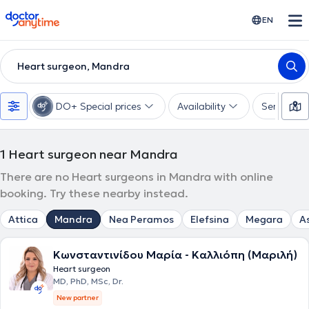
doctoranytime
EN
Heart surgeon, Mandra
DO+ Special prices
Availability
Services
1
Heart surgeon near Mandra
There are no Heart surgeons in Mandra with online
booking. Try these nearby instead.
Attica
Mandra
Nea Peramos
Elefsina
Megara
A
Κωνσταντινίδου Μαρία - Καλλιόπη (Μαριλή)
Heart surgeon
MD, PhD, MSc, Dr.
New partner