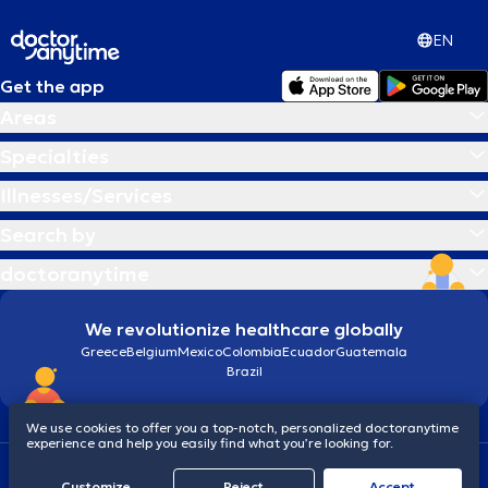
EN
Get the app
Areas
Specialties
Illnesses/Services
Search by
doctoranytime
We revolutionize healthcare globally
Greece
Belgium
Mexico
Colombia
Ecuador
Guatemala
Brazil
We use cookies to offer you a top-notch, personalized doctoranytime
experience and help you easily find what you’re looking for.
Terms and conditions
Cookies
doctoranytime: Data Protection Policy
Customize
Reject
Accept
© 2026 doctoranytime