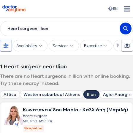
doctoranytime
EN
Heart surgeon, Ilion
Availability
Services
Expertise
Experie
1
Heart surgeon near Ilion
There are no Heart surgeons in Ilion with online booking.
Try these nearby instead.
Attica
Western suburbs of Athens
Ilion
Agioi Anargiri
Κωνσταντινίδου Μαρία - Καλλιόπη (Μαριλή)
Heart surgeon
MD, PhD, MSc, Dr.
New partner