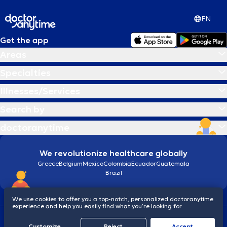
EN
Get the app
Areas
Specialties
Illnesses/Services
Search by
doctoranytime
We revolutionize healthcare globally
Greece
Belgium
Mexico
Colombia
Ecuador
Guatemala
Brazil
We use cookies to offer you a top-notch, personalized doctoranytime
experience and help you easily find what you’re looking for.
Terms and conditions
Cookies
doctoranytime: Data Protection Policy
Customize
Reject
Accept
© 2026 doctoranytime