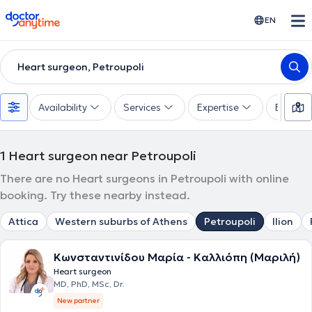
doctoranytime
EN
Heart surgeon, Petroupoli
Availability
Services
Expertise
Experie
1
Heart surgeon near Petroupoli
There are no Heart surgeons in Petroupoli with online
booking. Try these nearby instead.
Attica
Western suburbs of Athens
Petroupoli
Ilion
Κωνσταντινίδου Μαρία - Καλλιόπη (Μαριλή)
Heart surgeon
MD, PhD, MSc, Dr.
New partner