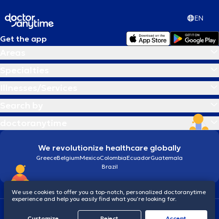
EN
Get the app
Areas
Specialties
Illnesses/Services
Search by
doctoranytime
We revolutionize healthcare globally
Greece
Belgium
Mexico
Colombia
Ecuador
Guatemala
Brazil
We use cookies to offer you a top-notch, personalized doctoranytime
experience and help you easily find what you’re looking for.
Terms and conditions
Cookies
doctoranytime: Data Protection Policy
Customize
Reject
Accept
© 2026 doctoranytime