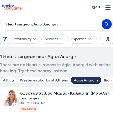
doctoranytime
EN
Heart surgeon, Agioi Anargiri
Availability
Services
Expertise
Experie
1
Heart surgeon near Agioi Anargiri
There are no Heart surgeons in Agioi Anargiri with online
booking. Try these nearby instead.
Attica
Western suburbs of Athens
Agioi Anargiri
Ilion
Κωνσταντινίδου Μαρία - Καλλιόπη (Μαριλή)
Heart surgeon
MD, PhD, MSc, Dr.
New partner