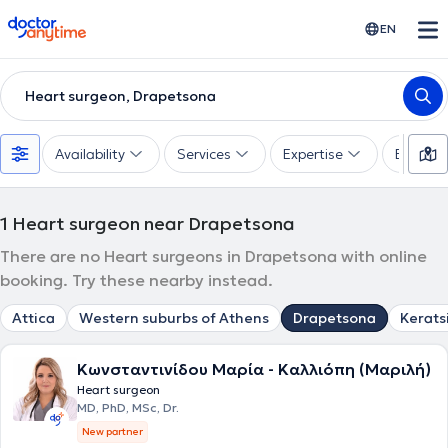
doctoranytime
EN
Heart surgeon, Drapetsona
Availability
Services
Expertise
Experie
1
Heart surgeon near Drapetsona
There are no Heart surgeons in Drapetsona with online
booking. Try these nearby instead.
Attica
Western suburbs of Athens
Drapetsona
Kerats
Κωνσταντινίδου Μαρία - Καλλιόπη (Μαριλή)
Heart surgeon
MD, PhD, MSc, Dr.
New partner