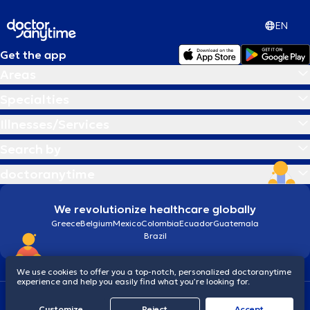
EN
Get the app
Areas
Specialties
Illnesses/Services
Search by
doctoranytime
We revolutionize healthcare globally
Greece
Belgium
Mexico
Colombia
Ecuador
Guatemala
Brazil
We use cookies to offer you a top-notch, personalized doctoranytime
experience and help you easily find what you’re looking for.
Terms and conditions
Cookies
doctoranytime: Data Protection Policy
Customize
Reject
Accept
© 2026 doctoranytime