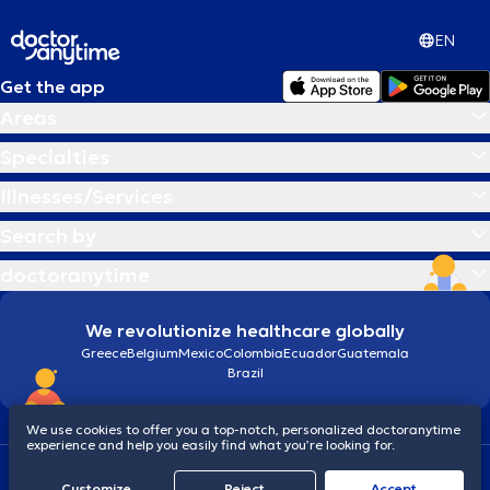
EN
Get the app
Areas
Specialties
Illnesses/Services
Search by
doctoranytime
We revolutionize healthcare globally
Greece
Belgium
Mexico
Colombia
Ecuador
Guatemala
Brazil
We use cookies to offer you a top-notch, personalized doctoranytime
experience and help you easily find what you’re looking for.
Terms and conditions
Cookies
doctoranytime: Data Protection Policy
Customize
Reject
Accept
© 2026 doctoranytime