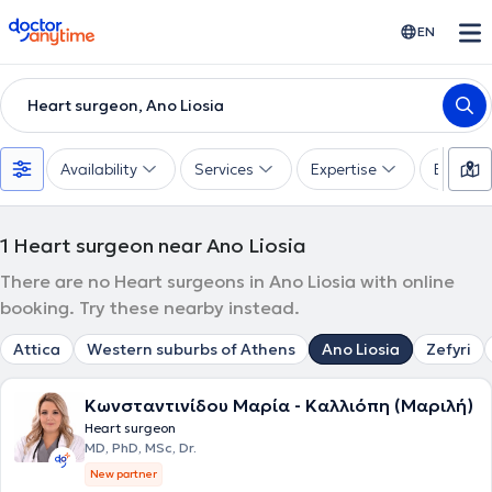
doctoranytime
EN
Heart surgeon, Ano Liosia
Availability
Services
Expertise
Experie
1
Heart surgeon near Ano Liosia
There are no Heart surgeons in Ano Liosia with online
booking. Try these nearby instead.
Attica
Western suburbs of Athens
Ano Liosia
Zefyri
Κωνσταντινίδου Μαρία - Καλλιόπη (Μαριλή)
Heart surgeon
MD, PhD, MSc, Dr.
New partner