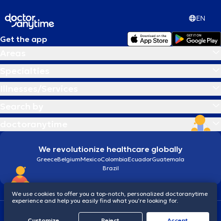
EN
Get the app
Areas
Specialties
Illnesses/Services
Search by
doctoranytime
We revolutionize healthcare globally
Greece
Belgium
Mexico
Colombia
Ecuador
Guatemala
Brazil
We use cookies to offer you a top-notch, personalized doctoranytime
experience and help you easily find what you’re looking for.
Terms and conditions
Cookies
doctoranytime: Data Protection Policy
Customize
Reject
Accept
© 2026 doctoranytime