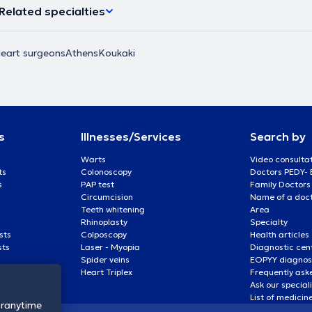
Related specialties
eart surgeons
Athens
Koukaki
s
Illnesses/Services
Search by
Warts
Video consulta
ts
Colonoscopy
Doctors PEDY-
s
PAP test
Family Doctors
Circumcision
Name of a docto
Teeth whitening
Area
Rhinoplasty
Specialty
sts
Colposcopy
Health articles
sts
Laser - Myopia
Diagnostic cen
Spider veins
EOPYY diagnost
Heart Triplex
Frequently ask
Ask our special
List of medicin
oranytime