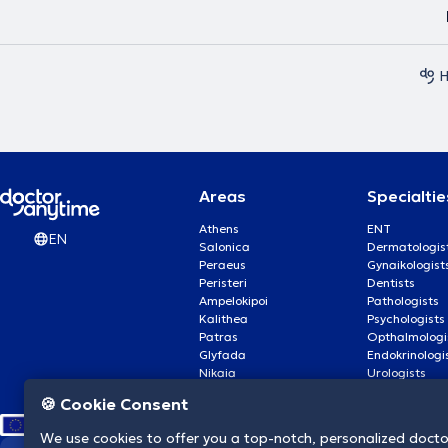
H
Areas
Specialtie
Athens
ENT
EN
Salonica
Dermatologis
Peraeus
Gynaikologist
Peristeri
Dentists
Ampelokipoi
Pathologists
Kalithea
Psychologists
Patras
Opthalmologi
Glyfada
Endokrinologi
Nikaia
Urologists
Nea Smyrni
Cardiologists
🍪 Cookie Consent
We use cookies to offer you a top-notch, personalized doct