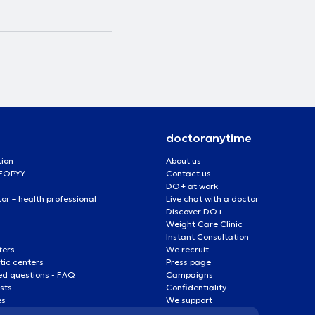
doctoranytime
tion
About us
 EOPYY
Contact us
DO+ at work
r – health professional
Live chat with a doctor
Discover DO+
Weight Care Clinic
Instant Consultation
ters
We recruit
ic centers
Press page
ed questions - FAQ
Campaigns
ists
Confidentiality
es
We support