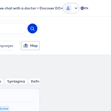
ive chat with a doctor
Discover DO+
EN
nguages
Gender
Map
o
Syntagma
Dafni
Gazi
Pagrati
Keramikos
Aka
9,4 km