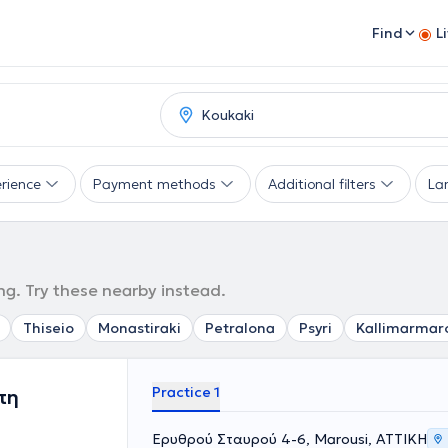
Find
L
rience
Payment methods
Additional filters
La
ng. Try these nearby instead.
Thiseio
Monastiraki
Petralona
Psyri
Kallimarmar
Practice 1
πη
Ερυθρού Σταυρού 4-6, Marousi, ΑΤΤΙΚΗ