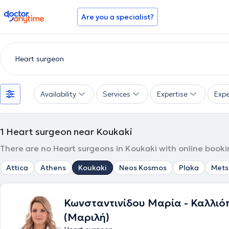
doctoranytime
Are you a specialist?
Availability
Services
Expertise
Expe
1
Heart surgeon near Koukaki
There are no Heart surgeons in Koukaki with online booki
Attica
Athens
Koukaki
Neos Kosmos
Plaka
Mets
Κωνσταντινίδου Μαρία - Καλλιό
(Μαριλή)