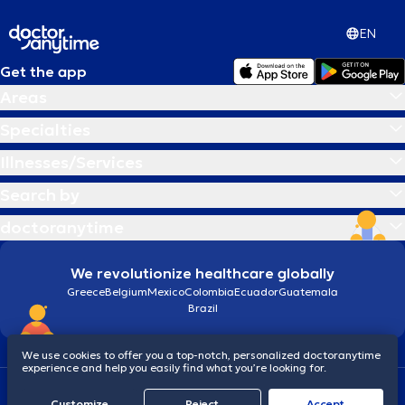
EN
Get the app
Areas
Specialties
Illnesses/Services
Search by
doctoranytime
We revolutionize healthcare globally
Greece
Belgium
Mexico
Colombia
Ecuador
Guatemala
Brazil
We use cookies to offer you a top-notch, personalized doctoranytime
experience and help you easily find what you’re looking for.
Terms and conditions
Cookies
doctoranytime: Data Protection Policy
Customize
Reject
Accept
© 2026 doctoranytime