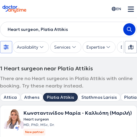
doctoranytime
EN
Heart surgeon, Platia Attikis
Availability
Services
Expertise
Experie
1
Heart surgeon near Platia Attikis
There are no Heart surgeons in Platia Attikis with online
booking. Try these nearby instead.
Attica
Athens
Platia Attikis
Stathmos Larisis
Platia
Κωνσταντινίδου Μαρία - Καλλιόπη (Μαριλή)
Heart surgeon
MD, PhD, MSc, Dr.
New partner