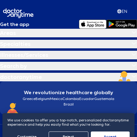
EN
Get the app
Areas
Specialties
Illnesses/Services
Search by
doctoranytime
We revolutionize healthcare globally
Greece
Belgium
Mexico
Colombia
Ecuador
Guatemala
Brazil
We use cookies to offer you a top-notch, personalized doctoranytime
experience and help you easily find what you’re looking for.
Terms and conditions
Cookies
doctoranytime: Data Protection Policy
Customize
Reject
Accept
© 2026 doctoranytime