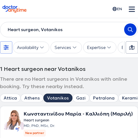
doctoranytime
EN
Heart surgeon, Votanikos
Availability
Services
Expertise
Experie
1
Heart surgeon near Votanikos
There are no Heart surgeons in Votanikos with online
booking. Try these nearby instead.
Attica
Athens
Votanikos
Gazi
Petralona
Kerami
Κωνσταντινίδου Μαρία - Καλλιόπη (Μαριλή)
Heart surgeon
MD, PhD, MSc, Dr.
New partner