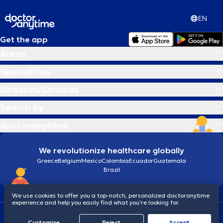
EN
Get the app
Areas
Specialties
Illnesses/Services
Search by
doctoranytime
We revolutionize healthcare globally
Greece
Belgium
Mexico
Colombia
Ecuador
Guatemala
Brazil
We use cookies to offer you a top-notch, personalized doctoranytime
experience and help you easily find what you’re looking for.
Terms and conditions
Cookies
doctoranytime: Data Protection Policy
Customize
Reject
Accept
© 2026 doctoranytime