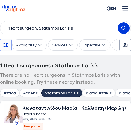
doctoranytime
EN
Heart surgeon, Stathmos Larisis
Availability
Services
Expertise
Experie
1
Heart surgeon near Stathmos Larisis
There are no Heart surgeons in Stathmos Larisis with
online booking. Try these nearby instead.
Attica
Athens
Stathmos Larisis
Platia Attikis
Platia
Κωνσταντινίδου Μαρία - Καλλιόπη (Μαριλή)
Heart surgeon
MD, PhD, MSc, Dr.
New partner