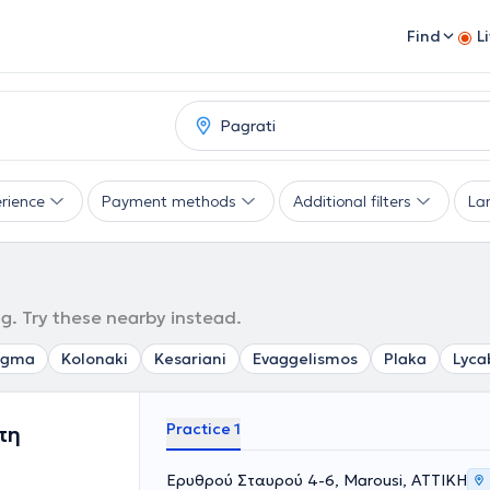
Find
L
rience
Payment methods
Additional filters
La
ng. Try these nearby instead.
agma
Kolonaki
Kesariani
Evaggelismos
Plaka
Lyca
Practice 1
πη
Ερυθρού Σταυρού 4-6, Marousi, ΑΤΤΙΚΗ