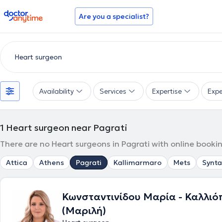
doctoranytime
Are you a specialist?
Availability
Services
Expertise
Expe
1
Heart surgeon near Pagrati
There are no Heart surgeons in Pagrati with online booki
Attica
Athens
Pagrati
Kallimarmaro
Mets
Synt
Κωνσταντινίδου Μαρία - Καλλιό
(Μαριλή)