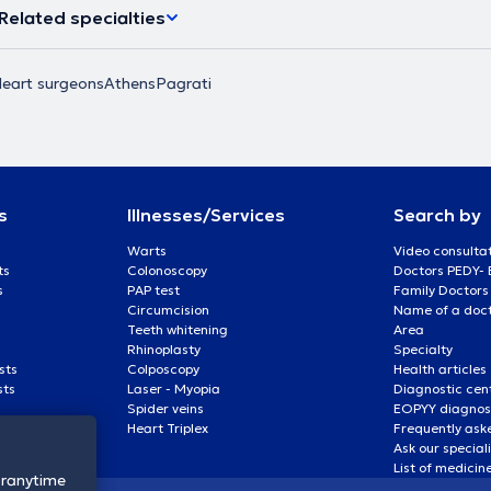
Related specialties
eart surgeons
Athens
Pagrati
s
Illnesses/Services
Search by
Warts
Video consulta
ts
Colonoscopy
Doctors PEDY-
s
PAP test
Family Doctors
Circumcision
Name of a docto
Teeth whitening
Area
Rhinoplasty
Specialty
sts
Colposcopy
Health articles
sts
Laser - Myopia
Diagnostic cen
Spider veins
EOPYY diagnost
Heart Triplex
Frequently ask
Ask our special
List of medicin
oranytime