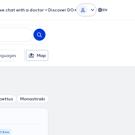
ive chat with a doctor
Discover DO+
EN
nguages
Gender
Map
bettus
Monastiraki
Akadimia
Ymittos
Ilisia
Platia 
7,8 km