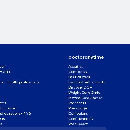
doctoranytime
tion
About us
 EOPYY
Contact us
DO+ at work
r – health professional
Live chat with a doctor
Discover DO+
Weight Care Clinic
Instant Consultation
ters
We recruit
ic centers
Press page
ed questions - FAQ
Campaigns
ists
Confidentiality
es
We support