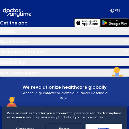
EN
Get the app
Areas
Specialties
Illnesses/Services
Search by
doctoranytime
We revolutionize healthcare globally
Greece
Belgium
Mexico
Colombia
Ecuador
Guatemala
Brazil
We use cookies to offer you a top-notch, personalized doctoranytime
experience and help you easily find what you’re looking for.
Terms and conditions
Cookies
doctoranytime: Data Protection Policy
Customize
Reject
Accept
© 2026 doctoranytime