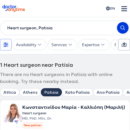
doctoranytime
EN
Heart surgeon, Patisia
Availability
Services
Expertise
Experie
1
Heart surgeon near Patisia
There are no Heart surgeons in Patisia with online
booking. Try these nearby instead.
Attica
Athens
Patisia
Kato Patisia
Ano Patisia
A
Κωνσταντινίδου Μαρία - Καλλιόπη (Μαριλή)
Heart surgeon
MD, PhD, MSc, Dr.
New partner