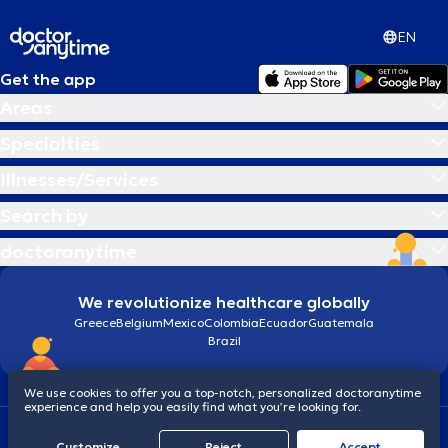
EN
Get the app
Areas
Specialties
Illnesses/Services
Search by
doctoranytime
We revolutionize healthcare globally
Greece
Belgium
Mexico
Colombia
Ecuador
Guatemala
Brazil
We use cookies to offer you a top-notch, personalized doctoranytime
experience and help you easily find what you’re looking for.
Terms and conditions
Cookies
doctoranytime: Data Protection Policy
Customize
Reject
Accept
© 2026 doctoranytime