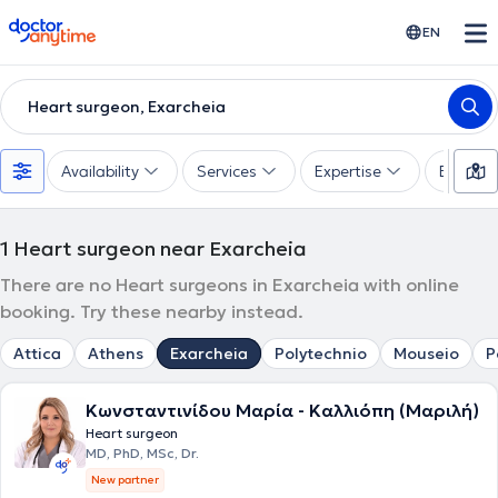
doctoranytime
EN
Heart surgeon, Exarcheia
Availability
Services
Expertise
Experie
1
Heart surgeon near Exarcheia
There are no Heart surgeons in Exarcheia with online
booking. Try these nearby instead.
Attica
Athens
Exarcheia
Polytechnio
Mouseio
P
Κωνσταντινίδου Μαρία - Καλλιόπη (Μαριλή)
Heart surgeon
MD, PhD, MSc, Dr.
New partner