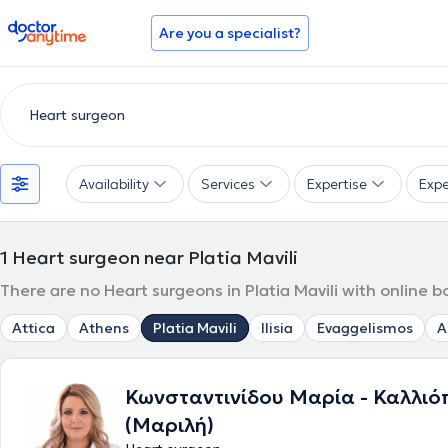
doctoranytime
Are you a specialist?
Availability
Services
Expertise
Expe
1
Heart surgeon near Platia Mavili
There are no Heart surgeons in Platia Mavili with online 
Attica
Athens
Platia Mavili
Ilisia
Evaggelismos
A
Κωνσταντινίδου Μαρία - Καλλιό
(Μαριλή)