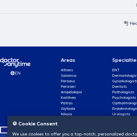
Hea
Areas
Specialtie
Athens
ENT
EN
Salonica
Dermatologis
Peraeus
Gynaikologist
Peristeri
Dentists
Ampelokipoi
Pathologists
Kalithea
Psychologists
Patras
Opthalmologi
Glyfada
Endokrinologi
Nikaia
Urologists
Nea Smyrni
Cardiologists
🍪 Cookie Consent
We use cookies to offer you a top-notch, personalized doct