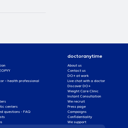
doctoranytime
tion
About us
 EOPYY
Contact us
DO+ at work
r – health professional
Live chat with a doctor
Discover DO+
Weight Care Clinic
Instant Consultation
ters
We recruit
ic centers
Press page
ed questions - FAQ
Campaigns
ists
Confidentiality
es
We support