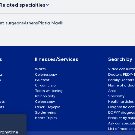
Related specialties
rt surgeons
Athens
Platia Mavili
s
Illnesses/Services
Search by
Warts
Video consulta
ts
Colonoscopy
Doctors PEDY-
s
PAP test
Family Doctors
Circumcision
Name of a docto
Teeth whitening
Area
Rhinoplasty
Specialty
sts
Colposcopy
Health articles
sts
Laser - Myopia
Diagnostic cen
Spider veins
EOPYY diagnost
Heart Triplex
Frequently ask
Ask our special
List of medicin
oranytime