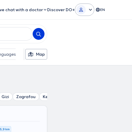
ive chat with a doctor
Discover DO+
EN
nguages
Gender
Map
Gizi
Zografou
Kesariani
Exarcheia
Erythros Stavros
5,9 km