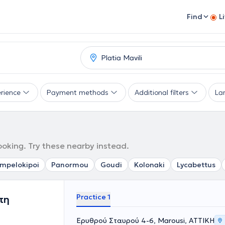
Find
L
rience
Payment methods
Additional filters
La
booking. Try these nearby instead.
mpelokipoi
Panormou
Goudi
Kolonaki
Lycabettus
Practice 1
πη
Ερυθρού Σταυρού 4-6, Marousi, ΑΤΤΙΚΗ