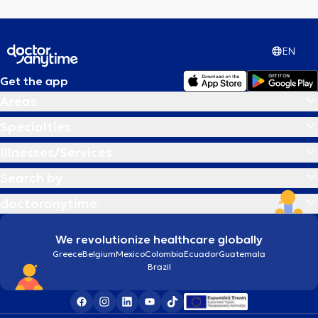
EN
Get the app
Areas
Specialties
Illnesses/Services
Search by
doctoranytime
We revolutionize healthcare globally
Greece
Belgium
Mexico
Colombia
Ecuador
Guatemala
Brazil