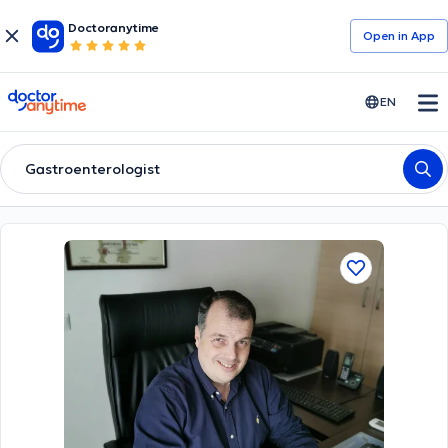
Doctoranytime
Open in Αpp
doctoranytime
EN
Gastroenterologist