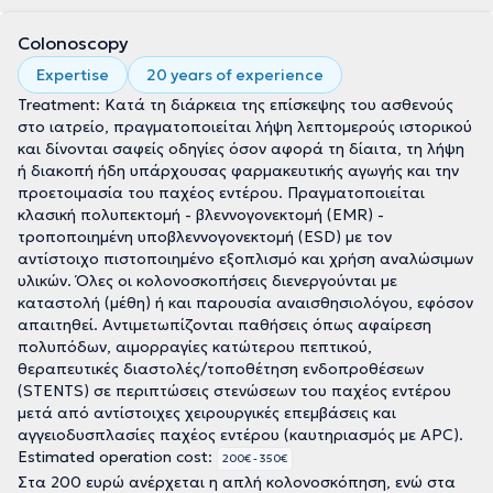
Colonoscopy
Expertise
20 years of experience
Treatment: Κατά τη διάρκεια της επίσκεψης του ασθενούς
στο ιατρείο, πραγματοποιείται λήψη λεπτομερούς ιστορικού
και δίνονται σαφείς οδηγίες όσον αφορά τη δίαιτα, τη λήψη
ή διακοπή ήδη υπάρχουσας φαρμακευτικής αγωγής και την
προετοιμασία του παχέος εντέρου. Πραγματοποιείται
κλασική πολυπεκτομή - βλεννογονεκτομή (EMR) -
τροποποιημένη υποβλεννογονεκτομή (ESD) με τον
αντίστοιχο πιστοποιημένο εξοπλισμό και χρήση αναλώσιμων
υλικών. Όλες οι κολονοσκοπήσεις διενεργούνται με
καταστολή (μέθη) ή και παρουσία αναισθησιολόγου, εφόσον
απαιτηθεί. Αντιμετωπίζονται παθήσεις όπως αφαίρεση
πολυπόδων, αιμορραγίες κατώτερου πεπτικού,
θεραπευτικές διαστολές/τοποθέτηση ενδοπροθέσεων
(STENTS) σε περιπτώσεις στενώσεων του παχέος εντέρου
μετά από αντίστοιχες χειρουργικές επεμβάσεις και
αγγειοδυσπλασίες παχέος εντέρου (καυτηριασμός με ΑPC).
Estimated operation cost:
200€ - 350€
Στα 200 ευρώ ανέρχεται η απλή κολονοσκόπηση, ενώ στα