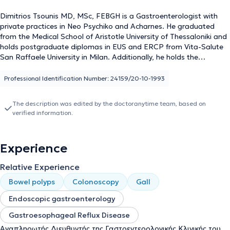
Dimitrios Tsounis MD, MSc, FEBGH is a Gastroenterologist with
private practices in Neo Psychiko and Acharnes. He graduated
from the Medical School of Aristotle University of Thessaloniki and
holds postgraduate diplomas in EUS and ERCP from Vita-Salute
San Raffaele University in Milan. Additionally, he holds the
European Diploma in Hepatology-Gastroenterology (FEBGH),
which has led to his specialization in polyp removal. He has
Professional Identification Number: 24159/20-10-1993
extensive professional experience and currently serves as the
Deputy Director of the Gastroenterology Clinic at the 251 Air Force
The description was edited by the doctoranytime team, based on
General Hospital, where he engages in various gastroenterological
verified information.
procedures. Specifically, in his practice, each patient has the
opportunity to be informed about more specialized interventional
endoscopic methods such as endoscopic retrograde
Experience
cholangiopancreatography (ERCP) and endoscopic ultrasound
(EUS). Moreover, he provides, both in his practice and in the clinics
Relative Experience
he collaborates with, a range of basic gastroenterological
examinations including colonoscopy, gastroscopy, rectoscopy,
Bowel polyps
Colonoscopy
Gall
urea breath test for Helicobacter pylori, and hepatology screening.
Endoscopic gastroenterology
Finally, in his ongoing professional development, he participates in
numerous Gastroenterology conferences held both in Greece and
Gastroesophageal Reflux Disease
abroad.
Αναπληρωτής Διευθυντής της Γαστρεντερολογικής Κλινικής του