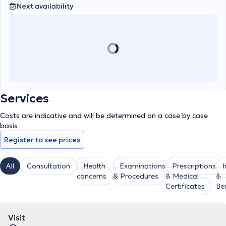
Next availability
Services
Costs are indicative and will be determined on a case by case
basis
Register to see prices
All
Consultation
Health
Examinations
Prescriptions
concerns
& Procedures
& Medical
&
Certificates
Be
Visit