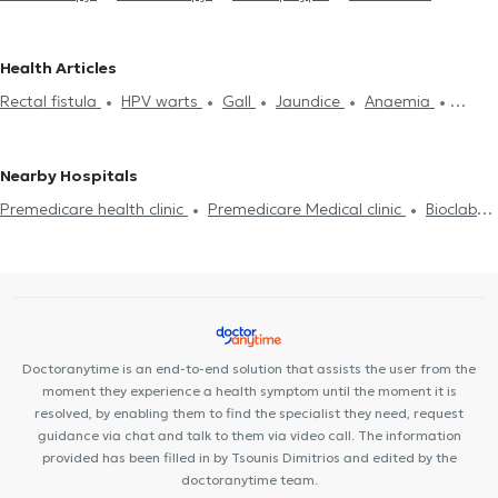
intestinal polyps
Electronic prescription
Helicobacter
Gastroenterologists in KESARIANI
Gastroenterologists in
Treatment of Gastritis
Pancreatitis
Gastric Cancer
Gastric
PAGRATI
Gastroenterologists in CHALANDRI
Health Articles
Ulcer
Ραγάδα Πρωκτού
Ortosymoidoscopy
Ελκώδης κολίτιδα
Gastroenterologists in MAROUSI
Gastroenterologists in PATISIA
Rectal fistula
HPV warts
Gall
Jaundice
Anaemia
Gastroenteritis
Gastroesophageal reflux disease (GERD)
Gastroenterologists in ANO PATISIA
Gastroenterologists in
Gastroenteritis
Gastroscopy
Colonoscopy
Spastic colitis
Ευερέθιστο έντερο
Jaundice
Spastic colitis
Νόσος Crohn
NEA IONIA
Gastroenterologists in VIRONAS
Ενδοσκοπικός Υπέρηχος
Gastroenterologists in NEOS KOSMOS
Gastroenterologists in
Nearby Hospitals
DAFNI
Gastroenterologists in PETRALONA
Premedicare health clinic
Premedicare Medical clinic
Bioclab
Medical Center
Center NT-CardioMetabolics
Ιάζω
Doctoranytime is an end-to-end solution that assists the user from the
moment they experience a health symptom until the moment it is
resolved, by enabling them to find the specialist they need, request
guidance via chat and talk to them via video call. The information
provided has been filled in by Tsounis Dimitrios and edited by the
doctoranytime team.