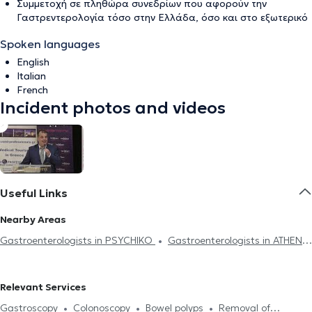
Συμμετοχή σε πληθώρα συνεδρίων που αφορούν την
Γαστρεντερολογία τόσο στην Ελλάδα, όσο και στο εξωτερικό
Spoken languages
English
Italian
French
Incident photos and videos
Useful Links
Nearby Areas
Gastroenterologists in PSYCHIKO
Gastroenterologists in ATHENS
Gastroenterologists in AMPELOKIPOI
Gastroenterologists in
ZOGRAFOU
Gastroenterologists in ILISIA
Gastroenterologists
Relevant Services
in GIZI
Gastroenterologists in CHOLARGOS
Gastroscopy
Colonoscopy
Bowel polyps
Removal of
Gastroenterologists in GALATSI
Gastroenterologists in KOLONAKI