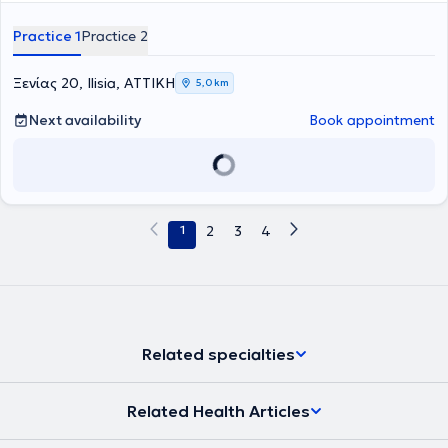
Gastroenterological Society. Currently, he serves as a Consultant in
the Gastroenterology Clinic at Mitera Hospital.
Practice 1
Practice 2
Ξενίας 20, Ilisia, ΑΤΤΙΚΗ
5,0 km
Next availability
Book appointment
1
2
3
4
Related specialties
Related Health Articles