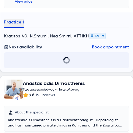
View price
Practice 1
Kratitos 40, N.Smurni, Nea Smirni, ΑΤΤΙΚΗ
1,9 km
Next availability
Book appointment
Anastasiadis Dimosthenis
Γαστρεντερολόγος - Ηπατολόγος
|
9.6
195 reviews
About the specialist
Anastasiadis Dimosthenis is a Gastroenterologist - Hepatologist
and has maintained private clinics in Kallithea and the Zografou
area since 2001. The doctor offers a wide range of services across