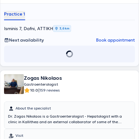
Practice 1
Isminis 7, Dafni, ΑΤΤΙΚΗ
3,6 km
Next availability
Book appointment
Zogas Nikolaos
Gastroenterologist
|
10.0
159 reviews
About the specialist
Dr. Zogas Nikolaos is a Gastroenterologist - Hepatologist with a
clinic in Kallithea and an external collaborator of some of the
largest private clinics in Athens where he performs endoscopy. He
graduated from the University of Udine in Italy. He served as
Visit
Director at the Department of Pathology and Gastroenterology of