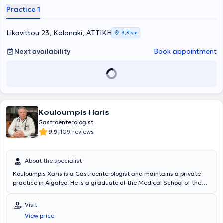
diseases (cauterization of warts, diagnosis and treatment of
Practice 1
sexually transmitted diseases), idiopathic inflammatory bowel
diseases, and endoscopic treatment of obesity (gastric balloon,
gastric Botox).
Likavittou 23, Kolonaki, ΑΤΤΙΚΗ
3,3 km
Next availability
Book appointment
Kouloumpis Haris
Gastroenterologist
|
9.9
109 reviews
About the specialist
Kouloumpis Xaris is a Gastroenterologist and maintains a private
practice in Aigaleo. He is a graduate of the Medical School of the
National and Kapodistrian University of Athens and has worked at
the General Hospital of Athens "Evangelismos." He possesses
Visit
significant and extensive experience and specializes in hepatology,
View price
endoscopic gastroenterology, and digestive oncology. In his private