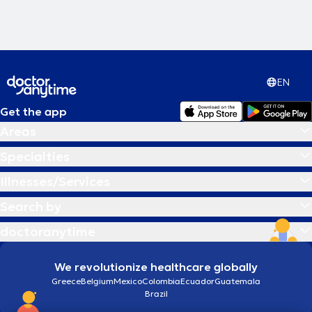
EN
Get the app
Areas
Specialties
Illnesses/Services
Search by
doctoranytime
We revolutionize healthcare globally
Greece
Belgium
Mexico
Colombia
Ecuador
Guatemala
Brazil