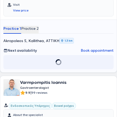
the entire spectrum of Gastroenterology - Hepatology, including
Visit
digestive endoscopies, gastroscopies, colonoscopies, and
View price
rectoscopies, among others. Finally, he is a member of the Athens
Medical Association.
Practice 1
Practice 2
Akropoleos 5, Kallithea, ΑΤΤΙΚΗ
1,3 km
Next availability
Book appointment
Varmpompitis Ioannis
Gastroenterologist
|
9.9
99 reviews
Ενδοσκοπικός Υπέρηχος
Bowel polyps
About the specialist