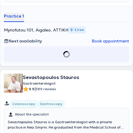
practice, he offers a wide range of services, tailored to the needs of
each patient.
Practice 1
Myriofutou 101, Aigaleo, ΑΤΤΙΚΗ
3,5 km
Next availability
Book appointment
Sevastopoulos Stauros
Gastroenterologist
|
9.9
389 reviews
Colonoscopy
Gastroscopy
About the specialist
Sevastopoulos Stauros is a Gastroenterologist with a private
practice in Nea Smyrni. He graduated from the Medical School of
the University of Thessaly and specialized at the General Hospital of