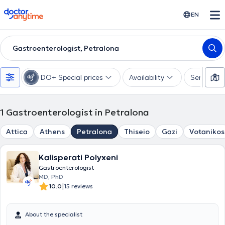
doctoranytime
EN
Gastroenterologist, Petralona
DO+ Special prices
Availability
Services
1
Gastroenterologist in Petralona
Attica
Athens
Petralona
Thiseio
Gazi
Votanikos
Kalisperati Polyxeni
Gastroenterologist
MD, PhD
|
10.0
15 reviews
About the specialist