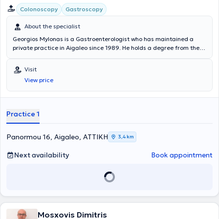
Colonoscopy
Gastroscopy
About the specialist
Georgios Mylonas is a Gastroenterologist who has maintained a
private practice in Aigaleo since 1989. He holds a degree from the
Medical School of the National and Kapodistrian University of
Athens. He has worked in the Gastroenterology Department of the
Visit
1st IKA Hospital (Papadimitriou) and in the same department at the
View price
General Hospital of Attica "Sismanogleio." In his private practice, he
offers a wide range of services with experience and expertise while
respecting the individual needs of each patient. Furthermore, the
doctor is a member of the Hellenic Society of Gastroenterology.
Practice 1
Panormou 16, Aigaleo, ΑΤΤΙΚΗ
3,4 km
Next availability
Book appointment
Mosxovis Dimitris