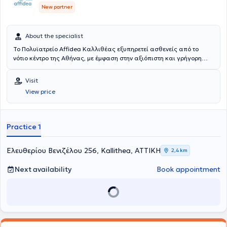
New partner
About the specialist
Το Πολυϊατρείο Affidea Καλλιθέας εξυπηρετεί ασθενείς από το
νότιο κέντρο της Αθήνας, με έμφαση στην αξιόπιστη και γρήγορη
πρόσβαση σε βασικές ιατρικές ειδικότητες. Ιδανικό για τακτική
παρακολούθηση, προληπτικούς ελέγχους και γυναικολογική
Visit
φροντίδα.
View price
Practice 1
Ελευθερίου Βενιζέλου 256, Kallithea, ΑΤΤΙΚΗ
2,4 km
Next availability
Book appointment