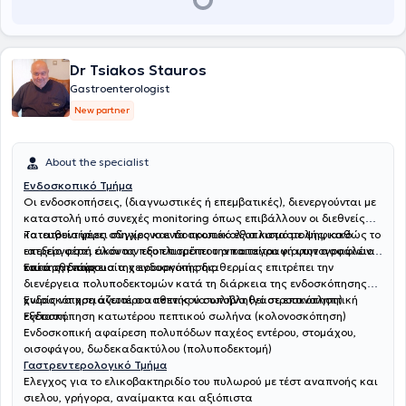
Dr Tsiakos Stauros
Gastroenterologist
New partner
About the specialist
Ενδοσκοπικό Τμήμα
Οι ενδοσκοπήσεις, (διαγνωστικές ή επεμβατικές), διενεργούνται με
καταστολή υπό συνεχές monitoring όπως επιβάλλουν οι διεθνείς
κατευθυντήριες οδηγίες και τα πρωτόκολλα καταστολής, καθώς το
Το ιατρείο φέρει σύγχρονο ενδοσκοπικό εξοπλισμό με ψηφιακό
ιατρείο φέρει όλον τον εξοπλισμό που απαιτείται για την ασφάλεια
επεξεργαστή εικόνας που επιτρέπει την καταγραφή φωτογραφιών
του ασθενούς.
κατά τη διάρκεια της ενδοσκόπησης.
Επίσης η παρουσία χειρουργικής διαθερμίας επιτρέπει την
διενέργεια πολυποδεκτομών κατά τη διάρκεια της ενδοσκόπησης
χωρίς να χρειάζεται ο ασθενής να υποβληθεί σε επαναληπτική
Ενδοσκόπηση ανωτέρου πεπτικού σωλήνα (γαστροσκόπηση)
εξέταση.
Ενδοσκόπηση κατωτέρου πεπτικού σωλήνα (κολονοσκόπηση)
Ενδοσκοπική αφαίρεση πολυπόδων παχέος εντέρου, στομάχου,
οισοφάγου, δωδεκαδακτύλου (πολυποδεκτομή)
Γαστρεντερολογικό Τμήμα
Έλεγχος για το ελικοβακτηριδίο του πυλωρού με τέστ αναπνοής και
σιελου, γρήγορα, αναίμακτα και αξιόπιστα