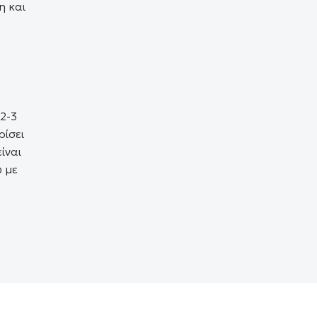
η και
2-3
ρίσει
ίναι
ύ με