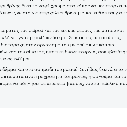
λερυθρίνης δίνει το καφέ χρώμα στα κόπρανα. Αν υπάρχει 
ό είναι γνωστό ως υπερχολερυθριναιμία και ευθύνεται για τ
δέρματος του μωρού και του λευκού μέρους του ματιού και
ολλά νεογνά εμφανίζουν ίκτερο. Σε κάποιες περιπτώσεις,
λλη διαταραχή στον οργανισμό του μωρού όπως κάποια
μόλυνση του αίματος, ηπατική δυσλειτουργία, ασυμβατότη
η ενός ενζύμου.
ο δέρμα και στο ασπράδι του ματιού. Συνήθως ξεκινά από τ
συμπτώματα είναι η ωχρότητα κοπράνων, η φαγούρα και τα
ορεί να οδηγήσει σε απώλεια βάρους, ναυτία, πυελικό πό