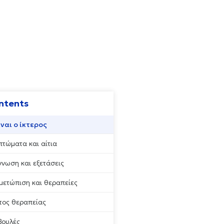
ent
ntents
ίναι ο ίκτερος
πτώματα και αίτια
γνωση και εξετάσεις
ιμετώπιση και θεραπείες
τος θεραπείας
 και
βουλές