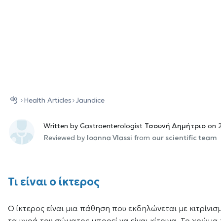
Health Αrticles
Jaundice
Written by Gastroenterologist
Τσουνή Δημήτριο
on 2
Reviewed by
Ioanna Vlassi
from
our scientific team
Τι είναι ο ίκτερος
Ο ίκτερος είναι μια πάθηση που εκδηλώνεται με κιτρίνισ
τα υγρά του σώματος μπορεί να είναι κίτρινα. Το χρώμα 