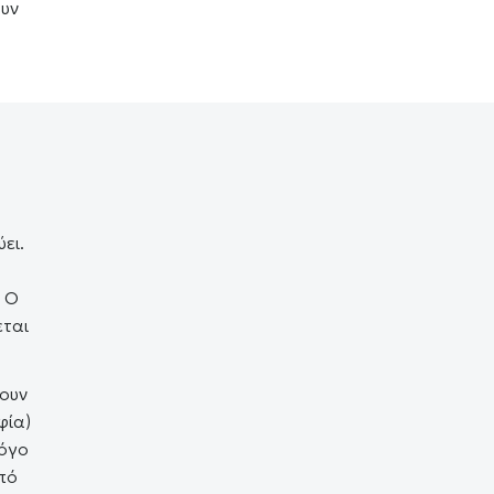
ουν
ει.
. Ο
εται
χουν
φία)
λόγο
πό