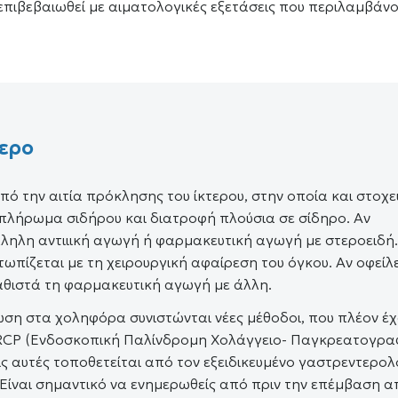
 επιβεβαιωθεί με αιματολογικές εξετάσεις που περιλαμβάν
τερο
πό την αιτία πρόκλησης του ίκτερου, στην οποία και στοχεύ
υμπλήρωμα σιδήρου και διατροφή πλούσια σε σίδηρο. Αν
λληλη αντιιική αγωγή ή φαρμακευτική αγωγή με στεροειδή
τωπίζεται με τη χειρουργική αφαίρεση του όγκου. Αν οφείλ
αθιστά τη φαρμακευτική αγωγή με άλλη.
νωση στα χοληφόρα συνιστώνται νέες μέθοδοι, που πλέον έ
 ERCP (Ενδοσκοπική Παλίνδρομη Χολάγγειο- Παγκρεατογρα
ις αυτές τοποθετείται από τον εξειδικευμένο γαστρεντερο
. Είναι σημαντικό να ενημερωθείς από πριν την επέμβαση α