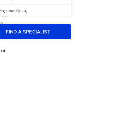
ό
νές ερωτήσεις
 και
το
FIND A SPECIALIST
που