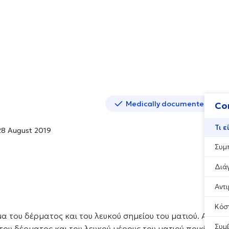
Medically documented cont
Co
Τι ε
8 August 2019
Συμ
Διά
Αντ
Κόσ
μα του δέρματος και του λευκού σημείου του ματιού. Ακόμη
Συμ
του δέρματος και του λευκού μέρους του ματιού ποικίλει