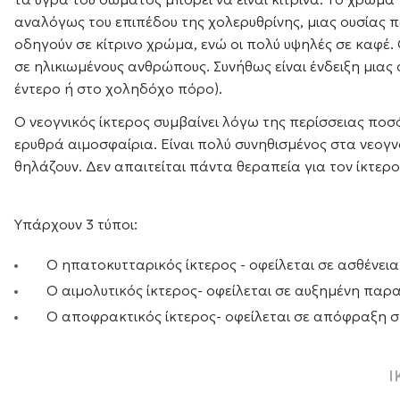
αναλόγως του επιπέδου της χολερυθρίνης, μιας ουσίας πο
οδηγούν σε κίτρινο χρώμα, ενώ οι πολύ υψηλές σε καφέ. 
σε ηλικιωμένους ανθρώπους. Συνήθως είναι ένδειξη μια
έντερο ή στο χοληδόχο πόρο).
Ο νεογνικός ίκτερος συμβαίνει λόγω της περίσσειας ποσ
ερυθρά αιμοσφαίρια. Είναι πολύ συνηθισμένος στα νεογν
θηλάζουν. Δεν απαιτείται πάντα θεραπεία για τον ίκτερο
Υπάρχουν 3 τύποι:
Ο ηπατοκυτταρικός ίκτερος - οφείλεται σε ασθένει
Ο αιμολυτικός ίκτερος- οφείλεται σε αυξημένη πα
Ο αποφρακτικός ίκτερος- οφείλεται σε απόφραξη 
Ι