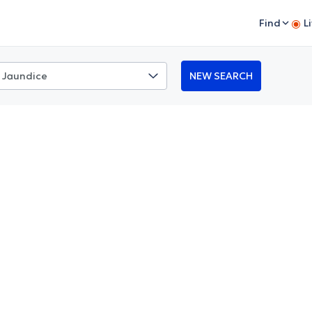
Find
L
NEW SEARCH
Jaundice
ζεται με τη χολερυθρίνη