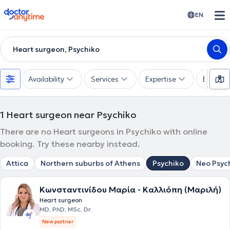
doctoranytime
EN
Heart surgeon, Psychiko
Availability
Services
Expertise
Experie
1
Heart surgeon near Psychiko
There are no Heart surgeons in Psychiko with online
booking. Try these nearby instead.
Attica
Northern suburbs of Athens
Psychiko
Neo Psyc
Κωνσταντινίδου Μαρία - Καλλιόπη (Μαριλή)
Heart surgeon
MD, PhD, MSc, Dr.
New partner