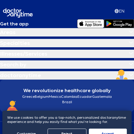
EN
Get the app
Areas
Specialties
Illnesses/Services
Search by
doctoranytime
We revolutionize healthcare globally
Greece
Belgium
Mexico
Colombia
Ecuador
Guatemala
Brazil
We use cookies to offer you a top-notch, personalized doctoranytime
experience and help you easily find what you’re looking for.
Terms and conditions
Cookies
doctoranytime: Data Protection Policy
Customize
Reject
Accept
© 2026 doctoranytime