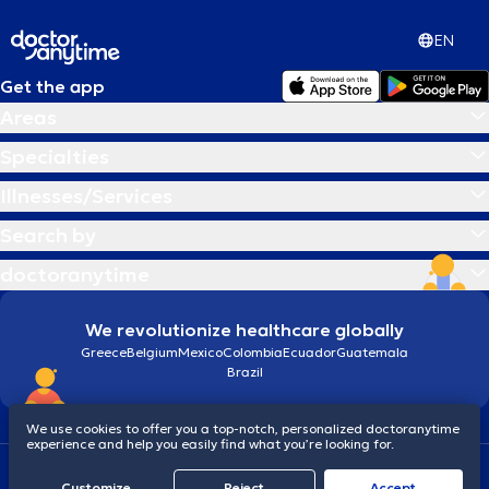
EN
Get the app
Areas
Specialties
Illnesses/Services
Search by
doctoranytime
We revolutionize healthcare globally
Greece
Belgium
Mexico
Colombia
Ecuador
Guatemala
Brazil
We use cookies to offer you a top-notch, personalized doctoranytime
experience and help you easily find what you’re looking for.
Terms and conditions
Cookies
doctoranytime: Data Protection Policy
Customize
Reject
Accept
© 2026 doctoranytime