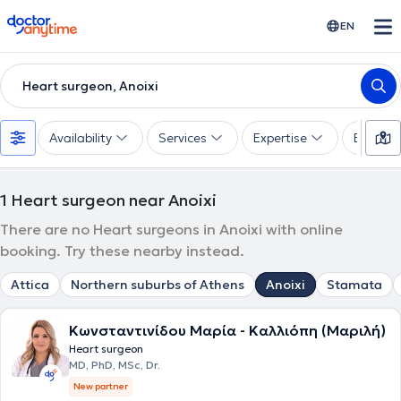
doctoranytime
EN
Heart surgeon, Anoixi
Availability
Services
Expertise
Experie
1
Heart surgeon near Anoixi
There are no Heart surgeons in Anoixi with online
booking. Try these nearby instead.
Attica
Northern suburbs of Athens
Anoixi
Stamata
Κωνσταντινίδου Μαρία - Καλλιόπη (Μαριλή)
Heart surgeon
MD, PhD, MSc, Dr.
New partner