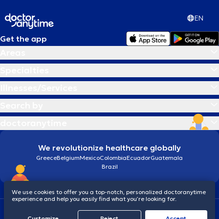
EN
Get the app
Areas
Specialties
Illnesses/Services
Search by
doctoranytime
We revolutionize healthcare globally
Greece
Belgium
Mexico
Colombia
Ecuador
Guatemala
Brazil
We use cookies to offer you a top-notch, personalized doctoranytime
experience and help you easily find what you’re looking for.
Terms and conditions
Cookies
doctoranytime: Data Protection Policy
Customize
Reject
Accept
© 2026 doctoranytime