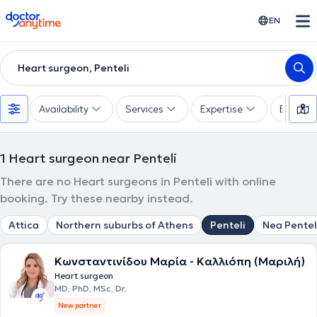
doctoranytime
EN
Heart surgeon, Penteli
Availability
Services
Expertise
Experie
1
Heart surgeon near Penteli
There are no Heart surgeons in Penteli with online
booking. Try these nearby instead.
Attica
Northern suburbs of Athens
Penteli
Nea Pentel
Κωνσταντινίδου Μαρία - Καλλιόπη (Μαριλή)
Heart surgeon
MD, PhD, MSc, Dr.
New partner