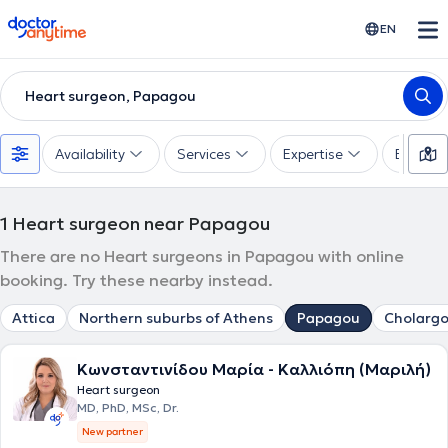
doctoranytime
EN
Heart surgeon, Papagou
Availability
Services
Expertise
Experie
1
Heart surgeon near Papagou
There are no Heart surgeons in Papagou with online
booking. Try these nearby instead.
Attica
Northern suburbs of Athens
Papagou
Cholargo
Κωνσταντινίδου Μαρία - Καλλιόπη (Μαριλή)
Heart surgeon
MD, PhD, MSc, Dr.
New partner