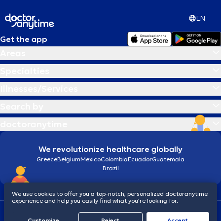
EN
Get the app
Areas
Specialties
Illnesses/Services
Search by
doctoranytime
We revolutionize healthcare globally
Greece
Belgium
Mexico
Colombia
Ecuador
Guatemala
Brazil
We use cookies to offer you a top-notch, personalized doctoranytime
experience and help you easily find what you’re looking for.
Terms and conditions
Cookies
doctoranytime: Data Protection Policy
Customize
Reject
Accept
© 2026 doctoranytime