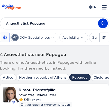
doctoranytime
EN
Anaesthetist, Papagou
DO+ Special prices
Availability
Services
4
Anaesthetists near Papagou
There are no Anaesthetists in Papagou with online
booking. Try these nearby instead.
Attica
Northern suburbs of Athens
Papagou
Cholargo
Dimou Triantafyllia
Αλγολόγος - Ιατρείο Πόνου
|
10
3 reviews
Available for video consultation