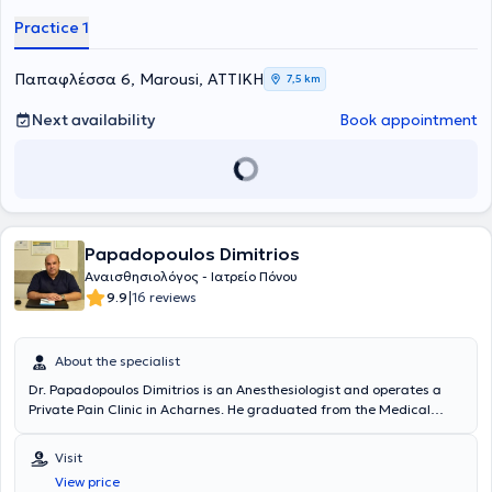
διατελέσει υπεύθυνη του Αναισθησιολογικού Τομέα στην Κλινική
προβλημάτων.
Practice 1
"Κυανός Σταυρός" και έχει εργαστεί στο IASO General.
Παπαφλέσσα 6, Marousi, ΑΤΤΙΚΗ
7,5 km
Next availability
Book appointment
Papadopoulos Dimitrios
Αναισθησιολόγος - Ιατρείο Πόνου
|
9.9
16 reviews
About the specialist
Dr. Papadopoulos Dimitrios is an Anesthesiologist and operates a
Private Pain Clinic in Acharnes. He graduated from the Medical
School of Varna and specialized in Anesthesiology at the
"Konstantopouleio" General Hospital (Agia Olga). He trained at the
Visit
Pain & Palliative Care Clinic at the General Oncology Hospital “Agioi
View price
Anargyroi” and holds a Certificate of Attendance from the