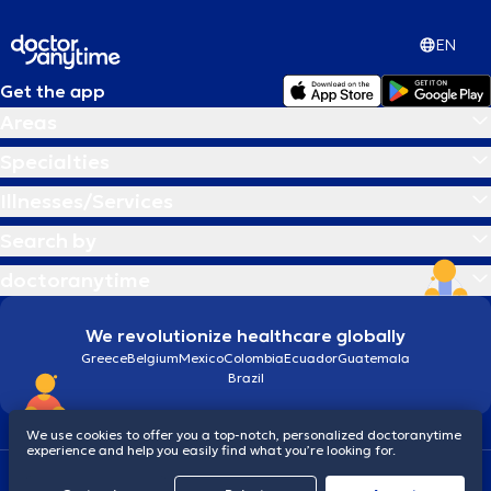
EN
Get the app
Areas
Specialties
Illnesses/Services
Search by
doctoranytime
We revolutionize healthcare globally
Greece
Belgium
Mexico
Colombia
Ecuador
Guatemala
Brazil
We use cookies to offer you a top-notch, personalized doctoranytime
experience and help you easily find what you’re looking for.
Terms and conditions
Cookies
doctoranytime: Data Protection Policy