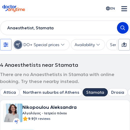
doctoranytime
EN
Anaesthetist, Stamata
DO+ Special prices
Availability
Services
4
Anaesthetists near Stamata
There are no Anaesthetists in Stamata with online
booking. Try these nearby instead.
Attica
Northern suburbs of Athens
Stamata
Drosia
Nikopoulou Aleksandra
Αλγολόγος - Ιατρείο πόνου
|
9.9
9 reviews