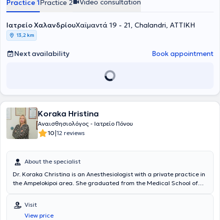
Video consultation
Practice 1
Practice 2
including the Hellenic Society of Algology, the Hellenic Society of
Anesthesiology, the International Association for the Study of Pain,
Ιατρείο Χαλανδρίου
the British Pain Society, the British Acupuncture Society, the
Χαϊμαντά 19 - 21, Chalandri, ΑΤΤΙΚΗ
International Neuromodulation Society, and the British Association
13,2 km
of Medical Hypnosis, and is also registered with the Cyprus Medical
Registry.
Next availability
Book appointment
Koraka Hristina
Αναισθησιολόγος - Ιατρείο Πόνου
|
10
12 reviews
About the specialist
Dr. Koraka Christina is an Anesthesiologist with a private practice in
the Ampelokipoi area. She graduated from the Medical School of
Aristotle University of Thessaloniki and completed her
anesthesiology specialty at the General Hospital of Athens
Visit
"Hippokration" in 2005. For many years, she has been involved in
View price
clinical anesthesiology, performing numerous surgical procedures in