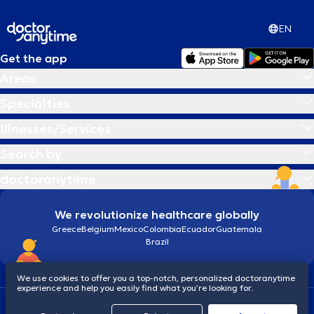
EN
Get the app
Areas
Specialties
Illnesses/Services
Search by
doctoranytime
We revolutionize healthcare globally
Greece
Belgium
Mexico
Colombia
Ecuador
Guatemala
Brazil
We use cookies to offer you a top-notch, personalized doctoranytime
experience and help you easily find what you’re looking for.
Terms and conditions
Cookies
doctoranytime: Data Protection Policy