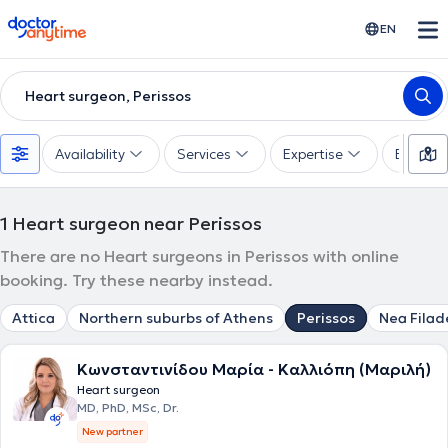
doctoranytime
EN
Heart surgeon, Perissos
Availability
Services
Expertise
Experie
1
Heart surgeon near Perissos
There are no Heart surgeons in Perissos with online
booking. Try these nearby instead.
Attica
Northern suburbs of Athens
Perissos
Nea Filad
Κωνσταντινίδου Μαρία - Καλλιόπη (Μαριλή)
Heart surgeon
MD, PhD, MSc, Dr.
New partner