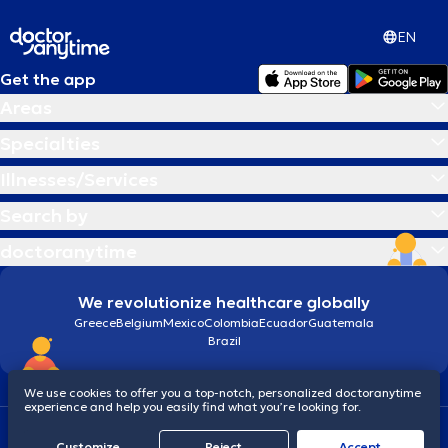
EN
Get the app
Areas
Specialties
Illnesses/Services
Search by
doctoranytime
We revolutionize healthcare globally
Greece
Belgium
Mexico
Colombia
Ecuador
Guatemala
Brazil
We use cookies to offer you a top-notch, personalized doctoranytime
experience and help you easily find what you’re looking for.
Terms and conditions
Cookies
doctoranytime: Data Protection Policy
Customize
Reject
Accept
© 2026 doctoranytime