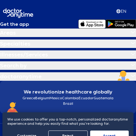
EN
Get the app
Areas
Specialties
Illnesses/Services
Search by
doctoranytime
We revolutionize healthcare globally
Greece
Belgium
Mexico
Colombia
Ecuador
Guatemala
Brazil
We use cookies to offer you a top-notch, personalized doctoranytime
experience and help you easily find what you’re looking for.
Terms and conditions
Cookies
doctoranytime: Data Protection Policy
Customize
Reject
Accept
© 2026 doctoranytime