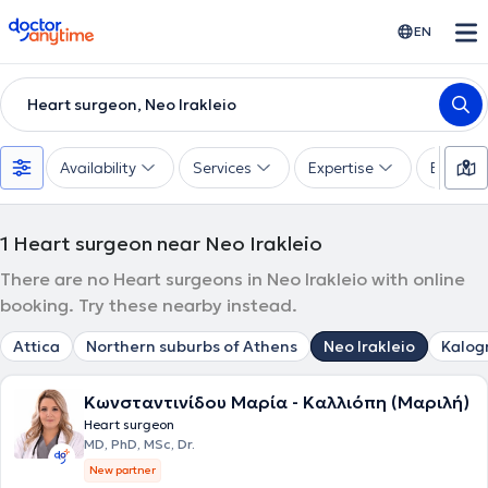
doctoranytime
EN
Heart surgeon, Neo Irakleio
Availability
Services
Expertise
Experie
1
Heart surgeon near Neo Irakleio
There are no Heart surgeons in Neo Irakleio with online
booking. Try these nearby instead.
Attica
Northern suburbs of Athens
Neo Irakleio
Kalog
Κωνσταντινίδου Μαρία - Καλλιόπη (Μαριλή)
Heart surgeon
MD, PhD, MSc, Dr.
New partner