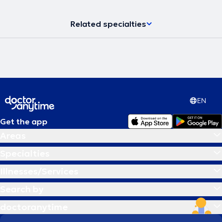
Related specialties
EN
Get the app
Areas
Specialties
Illnesses/Services
Search by
doctoranytime