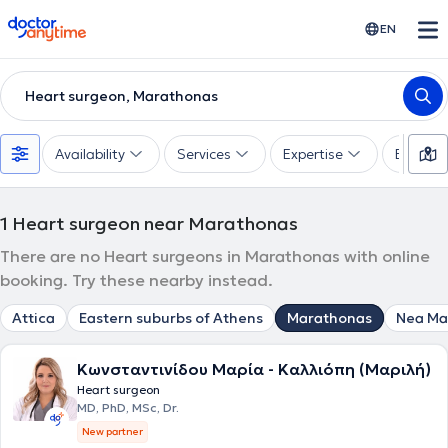
doctoranytime
EN
Heart surgeon, Marathonas
Availability
Services
Expertise
Experie
1
Heart surgeon near Marathonas
There are no Heart surgeons in Marathonas with online
booking. Try these nearby instead.
Attica
Eastern suburbs of Athens
Marathonas
Nea Ma
Κωνσταντινίδου Μαρία - Καλλιόπη (Μαριλή)
Heart surgeon
MD, PhD, MSc, Dr.
New partner