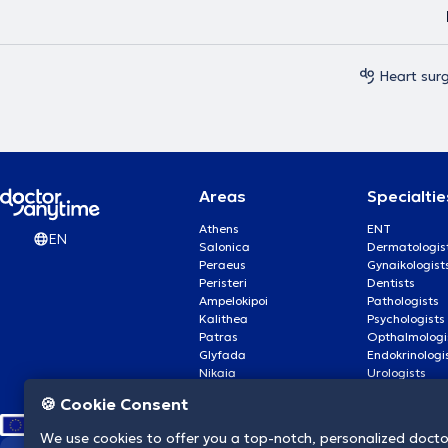
Heart sur
Areas
Specialtie
Athens
ENT
EN
Salonica
Dermatologis
Peraeus
Gynaikologist
Peristeri
Dentists
Ampelokipoi
Pathologists
Kalithea
Psychologists
Patras
Opthalmologi
Glyfada
Endokrinologi
Nikaia
Urologists
Nea Smyrni
Cardiologists
🍪 Cookie Consent
We use cookies to offer you a top-notch, personalized doct