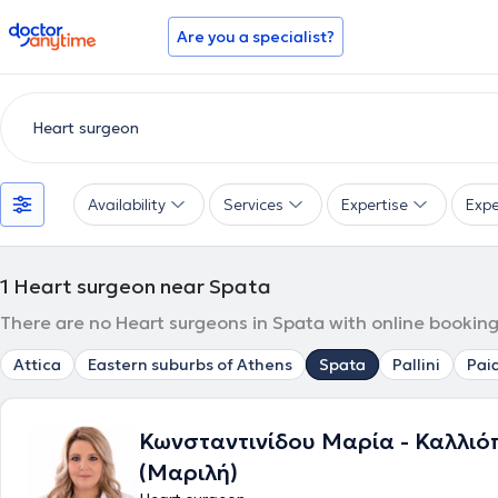
doctoranytime
Are you a specialist?
Availability
Services
Expertise
Expe
1
Heart surgeon near Spata
There are no Heart surgeons in Spata with online booking
Attica
Eastern suburbs of Athens
Spata
Pallini
Pai
Κωνσταντινίδου Μαρία - Καλλιό
(Μαριλή)