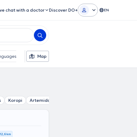
ive chat with a doctor
Discover DO+
EN
nguages
Gender
Map
s
Koropi
Artemida
Markopoulo
Rafina
Porto Rafti
12,6 km