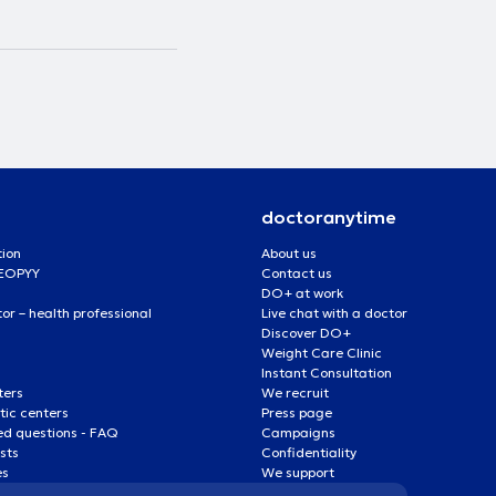
doctoranytime
tion
About us
 EOPYY
Contact us
DO+ at work
r – health professional
Live chat with a doctor
Discover DO+
Weight Care Clinic
Instant Consultation
ters
We recruit
ic centers
Press page
ed questions - FAQ
Campaigns
ists
Confidentiality
es
We support