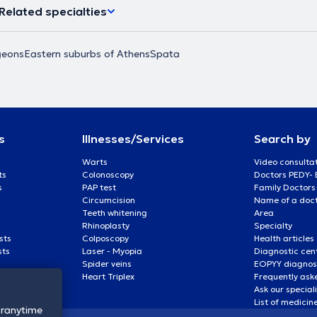
Related specialties
geons
Eastern suburbs of Athens
Spata
s
Illnesses/Services
Search by
Warts
Video consulta
ts
Colonoscopy
Doctors PEDY-
s
PAP test
Family Doctors
Circumcision
Name of a docto
Teeth whitening
Area
Rhinoplasty
Specialty
sts
Colposcopy
Health articles
sts
Laser - Myopia
Diagnostic cen
Spider veins
EOPYY diagnost
Heart Triplex
Frequently ask
Ask our special
List of medicin
oranytime