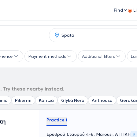
Find
L
rience
Payment methods
Additional filters
La
. Try these nearby instead.
ania
Pikermi
Kantza
Glyka Nera
Anthousa
Geraka
Practice 1
πη
Ερυθρού Σταυρού 4-6, Marousi, ΑΤΤΙΚΗ