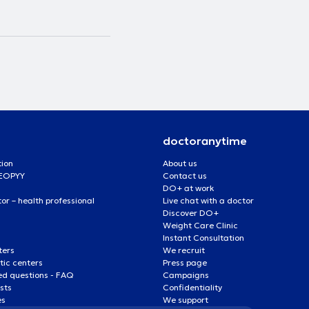
doctoranytime
tion
About us
 EOPYY
Contact us
DO+ at work
r – health professional
Live chat with a doctor
Discover DO+
Weight Care Clinic
Instant Consultation
ters
We recruit
ic centers
Press page
ed questions - FAQ
Campaigns
ists
Confidentiality
es
We support