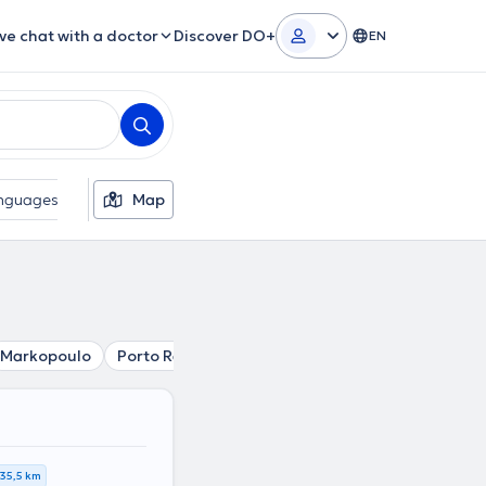
ive chat with a doctor
Discover DO+
EN
nguages
Gender
Map
Markopoulo
Porto Rafti
Koropi
Spata
Paiania
Art
35,5 km