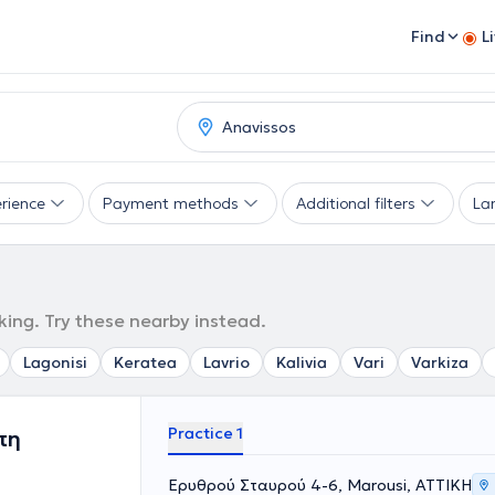
Find
L
rience
Payment methods
Additional filters
La
king. Try these nearby instead.
Lagonisi
Keratea
Lavrio
Kalivia
Vari
Varkiza
Practice 1
πη
Ερυθρού Σταυρού 4-6, Marousi, ΑΤΤΙΚΗ