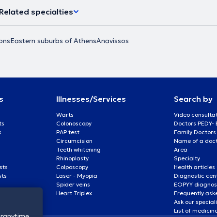
Related specialties
ons
Eastern suburbs of Athens
Anavissos
s
Illnesses/Services
Search by
Warts
Video consulta
ts
Colonoscopy
Doctors PEDY-
s
PAP test
Family Doctors
Circumcision
Name of a docto
Teeth whitening
Area
Rhinoplasty
Specialty
sts
Colposcopy
Health articles
sts
Laser - Myopia
Diagnostic cen
Spider veins
EOPYY diagnost
Heart Triplex
Frequently ask
Ask our special
List of medicin
oranytime