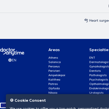
Heart surge
Areas
Specialtie
Athens
ENT
EN
Salonica
Dermatologis
Peraeus
Gynaikologist
Peristeri
Dentists
Ampelokipoi
Pathologists
Kalithea
Psychologists
Patras
Opthalmologi
Glyfada
Endokrinologi
Nikaia
Urologists
Nea Smyrni
Cardiologists
🍪 Cookie Consent
We use cookies to offer you a top-notch, personalized doct