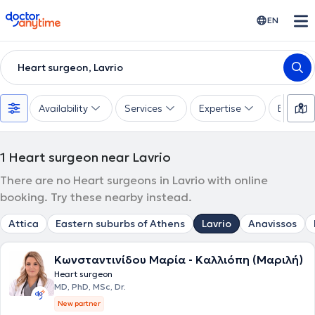
doctoranytime
EN
Heart surgeon, Lavrio
Availability
Services
Expertise
Experie
1
Heart surgeon near Lavrio
There are no Heart surgeons in Lavrio with online
booking. Try these nearby instead.
Attica
Eastern suburbs of Athens
Lavrio
Anavissos
Κωνσταντινίδου Μαρία - Καλλιόπη (Μαριλή)
Heart surgeon
MD, PhD, MSc, Dr.
New partner